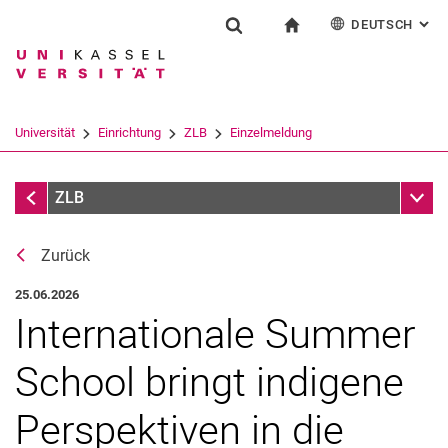
DEUTSCH
: AL
Springe direkt zu: Inhalt
Springe direkt zu: Suche
Springe direkt zu: Hauptnav
zur Startseite
Einrichtung
Suchformular
Suchbegriff
English
Español
Français
Suchmaschine
Universität
Einrichtung
ZLB
Einzelmeldung
Italiano
Suchen (öffnet externen Link in einem 
Infothek
Unter
ZLB
Zurück
25.06.2026
Internationale Summer
School bringt indigene
Perspektiven in die