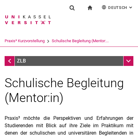
DEUTSCH
: AL
Springe direkt zu: Inhalt
Springe direkt zu: Suche
Springe direkt zu: Hauptnav
zur Startseite
Einrichtung
Suchformular
Suchbegriff
English
Español
Français
Suchmaschine
Praxis³ Kurzvorstellung
Schulische Begleitung (Mentor:...
Italiano
Suchen (öffnet externen Link in einem 
Praxis³ Kurzvorstellung
Unter
ZLB
Schulische Begleitung
(Mentor:in)
Praxis³ möchte die Perspektiven und Erfahrungen der
Studierenden mit Blick auf ihre Ziele im Praktikum mit
denen der schulischen und universitären Begleitenden in