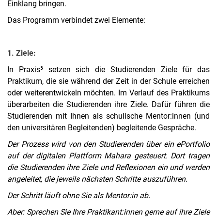
Einklang bringen.
Das Programm verbindet zwei Elemente:
Wer wir sind
Grundpraktikum (MPO 2023)
1. Ziele:
Praxissemester (MPO 2023)
In Praxis³ setzen sich die Studierenden Ziele für das
Schulpraktische Studien (alte MPO)
Praktikum, die sie während der Zeit in der Schule erreichen
Praxissemester (alte MPO)
oder weiterentwickeln möchten. Im Verlauf des Praktikums
überarbeiten die Studierenden ihre Ziele. Dafür führen die
Schulpraktikum im Ausland
Studierenden mit Ihnen als schulische Mentor:innen (und
Projekt Praxis³
den universitären Begleitenden) begleitende Gespräche.
Praxis³ Kurzvorstellung
Der Prozess wird von den Studierenden über ein ePortfolio
Was passiert in Praxis³?
auf der digitalen Plattform Mahara gesteuert. Dort tragen
Wie läuft Praxis³ ab?
die Studierenden ihre Ziele und Reflexionen ein und werden
FAQ und Hilfe
angeleitet, die jeweils nächsten Schritte auszuführen.
Der Schritt läuft ohne Sie als Mentor:in ab.
Aber: Sprechen Sie Ihre Praktikant:innen gerne auf ihre Ziele