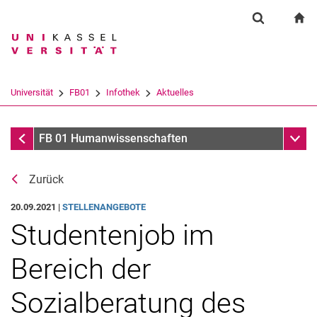
Springe direkt zu: Inhalt
Springe direkt zu: Suche
Springe direkt zu: Hauptnav
zu
Suchformul
Suchbegriff
Suchmaschine
Universität
FB01
Infothek
Aktuelles
Suchen (öffnet externen Link in einem 
Aktuelles
Unter
FB 01 Humanwissenschaften
Zurück
20.09.2021 |
STELLENANGEBOTE
Studentenjob im
Bereich der
Sozialberatung des