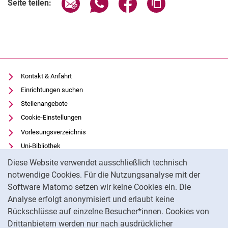
Seite über E-Mail teilen
Seite über WhatsApp teilen (exter
Seite über Facebook teile
Adresse der Seite
Seite teilen:
Kontakt & Anfahrt
Einrichtungen suchen
Stellenangebote
Cookie-Einstellungen
Vorlesungsverzeichnis
Uni-Bibliothek
Cookie-Hinweis
Moodle
Diese Website verwendet ausschließlich technisch
Panopto
notwendige Cookies. Für die Nutzungsanalyse mit der
Software Matomo setzen wir keine Cookies ein. Die
Datenschutz
Analyse erfolgt anonymisiert und erlaubt keine
Barrierefreiheit
Rückschlüsse auf einzelne Besucher*innen. Cookies von
Transparenter KI-Einsatz
Drittanbietern werden nur nach ausdrücklicher