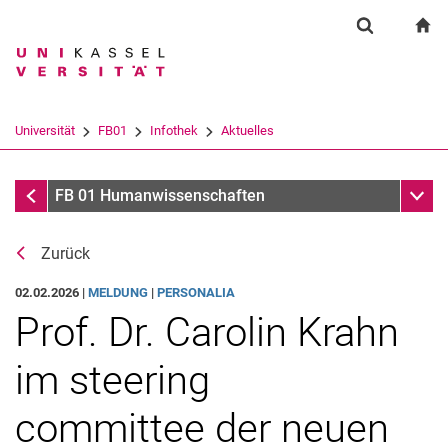
Springe direkt zu: Inhalt
Springe direkt zu: Suche
Springe direkt zu: Hauptnav
zu
Suchformul
Suchbegriff
Suchmaschine
Universität
FB01
Infothek
Aktuelles
Suchen (öffnet externen Link in einem 
Aktuelles
Unter
FB 01 Humanwissenschaften
Zurück
02.02.2026 |
MELDUNG
|
PERSONALIA
Prof. Dr. Carolin Krahn
im steering
committee der neuen