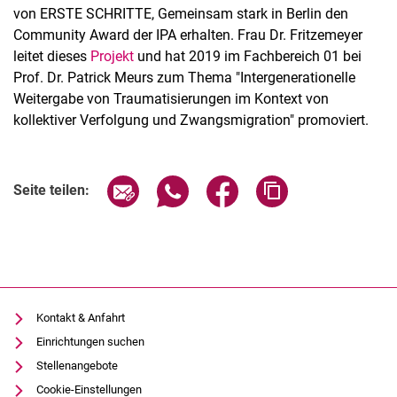
von ERSTE SCHRITTE, Gemeinsam stark in Berlin den
Community Award der IPA erhalten. Frau Dr. Fritzemeyer
leitet dieses
Projekt
und hat 2019 im Fachbereich 01 bei
Prof. Dr. Patrick Meurs zum Thema "Intergenerationelle
Weitergabe von Traumatisierungen im Kontext von
kollektiver Verfolgung und Zwangsmigration" promoviert.
Seite über E-Mail teilen
Seite über WhatsApp teilen (exter
Seite über Facebook teile
Adresse der Seite
Seite teilen:
Aktuelles
Termine
Kontakt & Anfahrt
Einrichtungen suchen
Stellenangebote
Cookie-Einstellungen