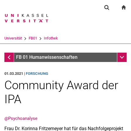
Springe direkt zu: Inhalt
Springe direkt zu: Suche
Springe direkt zu: Hauptnav
zu
Suchformul
Suchbegriff
Suchmaschine
Universität
FB01
Infothek
Suchen (öffnet externen Link in einem 
Infothek
Unter
FB 01 Humanwissenschaften
01.03.2021 |
FORSCHUNG
Community Award der
IPA
@Psychoanalyse
Frau Dr. Korinna Fritzemeyer hat für das Nachfolgeprojekt