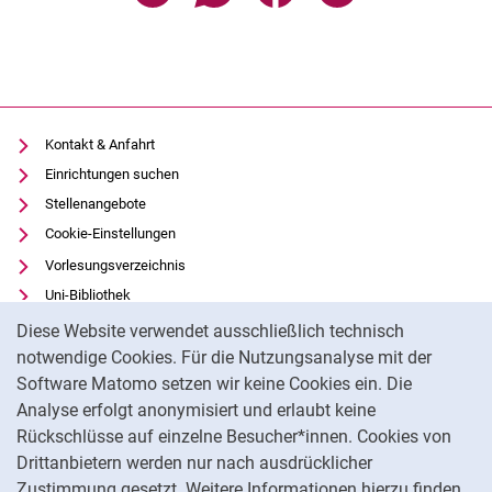
Kontakt & Anfahrt
Einrichtungen suchen
Stellenangebote
Cookie-Einstellungen
Vorlesungsverzeichnis
Uni-Bibliothek
Cookie-Hinweis
Moodle
Diese Website verwendet ausschließlich technisch
Panopto
notwendige Cookies. Für die Nutzungsanalyse mit der
Software Matomo setzen wir keine Cookies ein. Die
Datenschutz
Analyse erfolgt anonymisiert und erlaubt keine
Barrierefreiheit
Rückschlüsse auf einzelne Besucher*innen. Cookies von
Transparenter KI-Einsatz
Drittanbietern werden nur nach ausdrücklicher
Impressum
Zustimmung gesetzt. Weitere Informationen hierzu finden