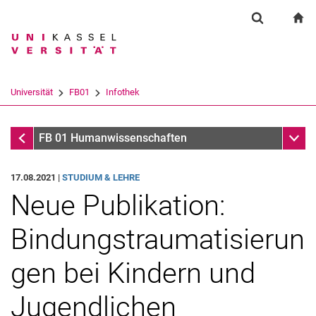
Springe direkt zu: Inhalt
Springe direkt zu: Suche
Springe direkt zu: Hauptnav
zu
Suchformul
Suchbegriff
Suchmaschine
Universität
FB01
Infothek
Suchen (öffnet externen Link in einem 
Infothek
Unter
FB 01 Humanwissenschaften
17.08.2021 |
STUDIUM & LEHRE
Neue Publikation:
Bindungstraumatisierun
gen bei Kindern und
Jugendlichen