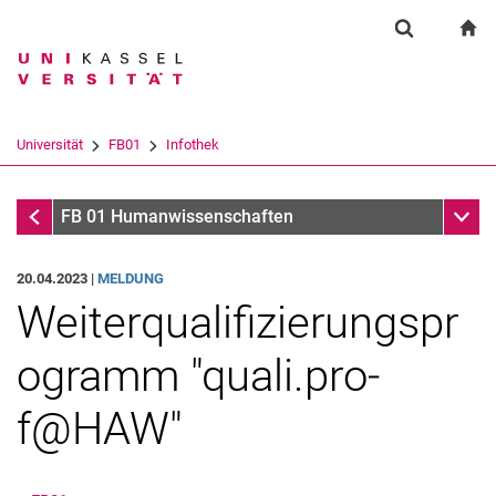
Springe direkt zu: Inhalt
Springe direkt zu: Suche
Springe direkt zu: Hauptnav
zu
Suchformul
Suchbegriff
Suchmaschine
Universität
FB01
Infothek
Suchen (öffnet externen Link in einem 
Infothek
Unter
FB 01 Humanwissenschaften
20.04.2023 |
MELDUNG
Weiterqualifizierungspr
ogramm "qua­li.pro­
f@HAW"