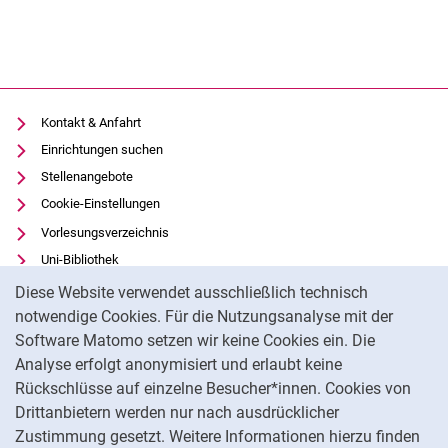
Kontakt & Anfahrt
Einrichtungen suchen
Stellenangebote
Cookie-Einstellungen
Vorlesungsverzeichnis
Uni-Bibliothek
Cookie-Hinweis
Moodle
Diese Website verwendet ausschließlich technisch
Panopto
notwendige Cookies. Für die Nutzungsanalyse mit der
Software Matomo setzen wir keine Cookies ein. Die
Datenschutz
Analyse erfolgt anonymisiert und erlaubt keine
Barrierefreiheit
Rückschlüsse auf einzelne Besucher*innen. Cookies von
Transparenter KI-Einsatz
Drittanbietern werden nur nach ausdrücklicher
Impressum
Zustimmung gesetzt. Weitere Informationen hierzu finden