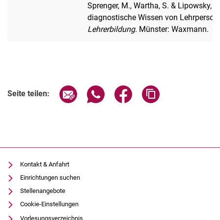
Sprenger, M., Wartha, S. & Lipowsky,
diagnostische Wissen von Lehrpersonen
Lehrerbildung.
Münster: Waxmann.
Seite über E-Mail teilen
Seite über WhatsApp teilen (exter
Seite über Facebook teile
Adresse der Seite
Seite teilen:
Kontakt & Anfahrt
Einrichtungen suchen
Stellenangebote
Cookie-Einstellungen
Vorlesungsverzeichnis