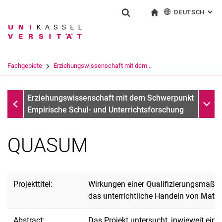
DEUTSCH
: AL
Springe direkt zu: Inhalt
Springe direkt zu: Suche
Springe direkt zu: Hauptnav
zur Startseite
Suchformular
Suchbegriff
English
Suchmaschine
Fachgebiete
Erziehungswissenschaft mit dem...
Suchen (öffnet externen Link in einem 
Abgeschlossene Forschungsprojekte
Unter
Erziehungswissenschaft mit dem Schwerpunkt
Empirische Schul- und Unterrichtsforschung
QUASUM
Projekttitel:
Wirkungen einer
Qua
lifizierungsmaßn
das
u
nterrichtliche Handeln von
M
ath
Abstract:
Das Projekt untersucht, inwieweit e