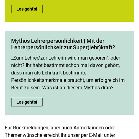
Mythos Das Lernen leicht machen | Der Zauber der Herausford
Los geht's!
Mythos Lehrerpersönlichkeit | Mit der
Lehrerpersönlichkeit zur Super(lehr)kraft?
„Zum Lehrer/zur Lehrerin wird man geboren“, oder
nicht? Ihr habt bestimmt schon mal davon gehört,
dass man als Lehrkraft bestimmte
Persönlichkeitsmerkmale braucht, um erfolgreich im
Beruf zu sein. Was ist an diesem Mythos dran?
Mythos Lehrerpersönlichkeit | Mit der Lehrerpersönlichkeit zur
Los geht's!
Für Rückmeldungen, aber auch Anmerkungen oder
Themenwünsche erreicht ihr unser per E-Mail unter