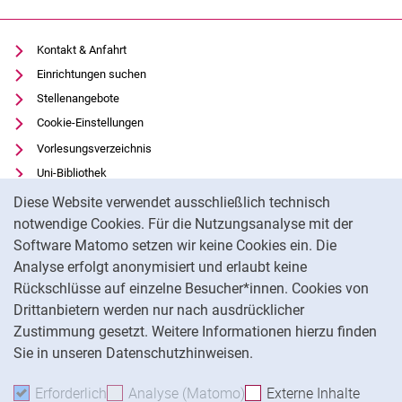
Kontakt & Anfahrt
Einrichtungen suchen
Stellenangebote
Cookie-Einstellungen
Vorlesungsverzeichnis
Uni-Bibliothek
Cookie-Hinweis
Moodle
Diese Website verwendet ausschließlich technisch
Panopto
notwendige Cookies. Für die Nutzungsanalyse mit der
Software Matomo setzen wir keine Cookies ein. Die
Datenschutz
Analyse erfolgt anonymisiert und erlaubt keine
Barrierefreiheit
Rückschlüsse auf einzelne Besucher*innen. Cookies von
Transparenter KI-Einsatz
Drittanbietern werden nur nach ausdrücklicher
Impressum
Zustimmung gesetzt. Weitere Informationen hierzu finden
Sie in unseren Datenschutzhinweisen.
Na
Erforderlich
Erforderliche Cookies akzeptieren
Analyse (Matomo)
Analyse-Cookies akzepti
Externe Inhalte
: Exte