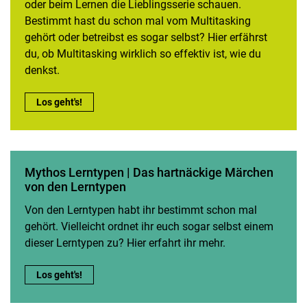
oder beim Lernen die Lieblingsserie schauen.
Bestimmt hast du schon mal vom Multitasking
gehört oder betreibst es sogar selbst? Hier erfährst
du, ob Multitasking wirklich so effektiv ist, wie du
denkst.
Mythos Multitasking | Von einem der auszog, um alles auf einm
Los geht's!
Mythos Lerntypen | Das hartnäckige Märchen
von den Lerntypen
Von den Lerntypen habt ihr bestimmt schon mal
gehört. Vielleicht ordnet ihr euch sogar selbst einem
dieser Lerntypen zu? Hier erfahrt ihr mehr.
Mythos Lerntypen | Das hartnäckige Märchen von den Lerntyp
Los geht's!