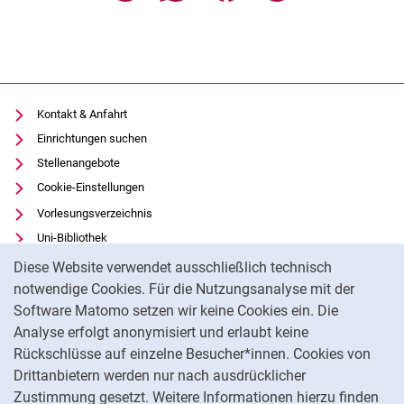
Forschungsschwerpunkte
Forschungsprojekte
Publikationen
Kontakt & Anfahrt
Einrichtungen suchen
Stellenangebote
Cookie-Einstellungen
Vorlesungsverzeichnis
Uni-Bibliothek
Cookie-Hinweis
Moodle
Diese Website verwendet ausschließlich technisch
Panopto
notwendige Cookies. Für die Nutzungsanalyse mit der
Software Matomo setzen wir keine Cookies ein. Die
Datenschutz
Analyse erfolgt anonymisiert und erlaubt keine
Barrierefreiheit
Rückschlüsse auf einzelne Besucher*innen. Cookies von
Transparenter KI-Einsatz
Drittanbietern werden nur nach ausdrücklicher
Impressum
Zustimmung gesetzt. Weitere Informationen hierzu finden