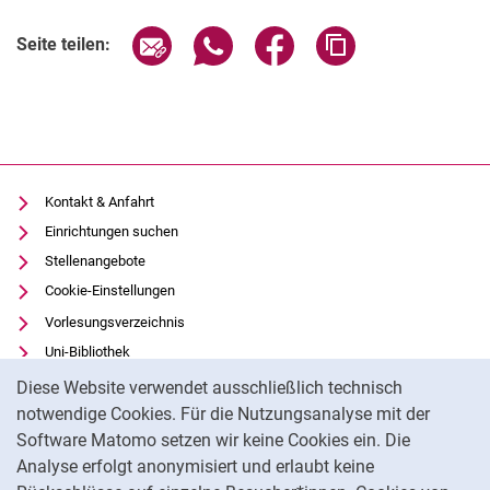
Seite über E-Mail teilen
Seite über WhatsApp teilen (exter
Seite über Facebook teile
Adresse der Seite
Seite teilen:
Kontakt & Anfahrt
Einrichtungen suchen
Stellenangebote
Cookie-Einstellungen
Vorlesungsverzeichnis
Uni-Bibliothek
Cookie-Hinweis
Moodle
Diese Website verwendet ausschließlich technisch
Panopto
notwendige Cookies. Für die Nutzungsanalyse mit der
Software Matomo setzen wir keine Cookies ein. Die
Datenschutz
Analyse erfolgt anonymisiert und erlaubt keine
Barrierefreiheit