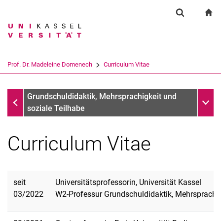
Springe direkt zu: Inhalt
Springe direkt zu: Suche
Springe direkt zu: Hauptnav
zu
Suchformul
Suchbegriff
Suchmaschine
Prof. Dr. Madeleine Domenech
Curriculum Vitae
Suchen (öffnet externen Link in einem 
Prof. Dr. Madeleine Domenech
Unter
Grundschuldidaktik, Mehrsprachigkeit und
soziale Teilhabe
Curriculum Vitae
seit
Universitätsprofessorin, Universität Kassel
Curriculum Vitae
03/2022
W2-Professur Grundschuldidaktik, Mehrsprachig
Publikationen