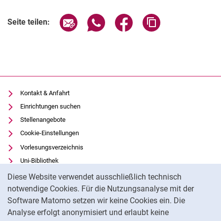
Seite über E-Mail teilen
Seite über WhatsApp teilen (exter
Seite über Facebook teile
Adresse der Seite
Seite teilen:
Kontakt & Anfahrt
Einrichtungen suchen
Stellenangebote
Cookie-Einstellungen
Vorlesungsverzeichnis
Uni-Bibliothek
Cookie-Hinweis
Moodle
Diese Website verwendet ausschließlich technisch
Panopto
notwendige Cookies. Für die Nutzungsanalyse mit der
Software Matomo setzen wir keine Cookies ein. Die
Datenschutz
Analyse erfolgt anonymisiert und erlaubt keine
Barrierefreiheit