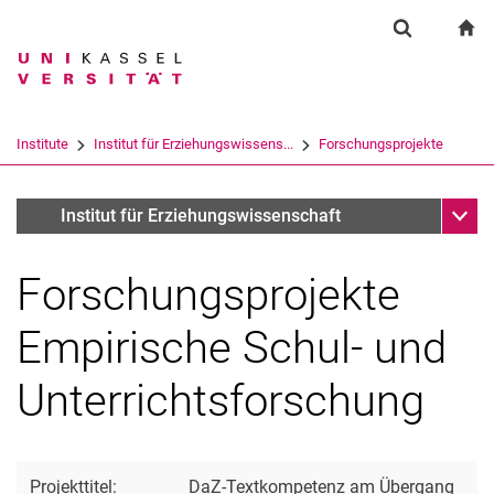
Springe direkt zu: Inhalt
Springe direkt zu: Suche
Springe direkt zu: Hauptnav
zu
Suchformul
Suchbegriff
Suchmaschine
Institute
Institut für Erziehungswissens...
Forschungsprojekte
Suchen (öffnet externen Link in einem 
Unter
Forschungsprojekte Professur für Empirische Schul- und Un
Institut für Erziehungswissenschaft
Forschungsprojekte
Empirische Schul- und
Unterrichtsforschung
Projekttitel:
DaZ-Textkompetenz am Übergang