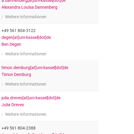
a.dannenberg[at]uni-kassel[dot]de
Alexandra Louisa Dannenberg
Weitere Informationen
zu Alexandra Louisa Dannenberg
Wissenschaftliche Mitarbeiterin im im Fachgebiet Grundschulpädagogik
+49 561 804-3122
degen[at]uni-kassel[dot]de
Ben Degen
Weitere Informationen
zu Ben Degen
Wissenschaftlicher Mitarbeiter im Fachgebiet Schul- und Unterrichtsfo
timon.demburg[at]uni-kassel[dot]de
Timon Demburg
Weitere Informationen
zu Timon Demburg
Wissenschaftlicher Mitarbeiter im im Graduiertenkolleg INTERFACH
julia.dreves[at]uni-kassel[dot]de
Julia Dreves
Weitere Informationen
zu Julia Dreves
Wissenschaftliche Mitarbeiterin im im Fachgebiet Grundschulpädagogik
+49 561 804-2388