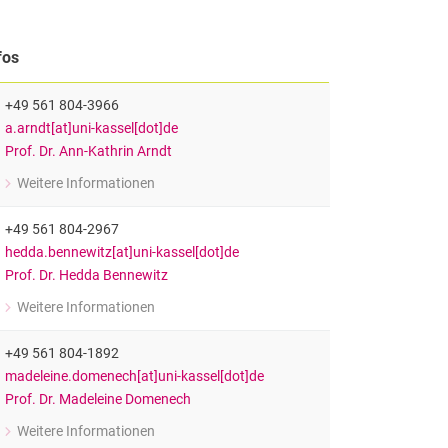
fos
+49 561 804-3966
a.arndt[at]uni-kassel[dot]de
Prof. Dr. Ann-Kathrin Arndt
Weitere Informationen
zu Prof. Dr. Ann-Kathrin Arndt
Professorin für Erziehungswissenschaft mit dem Schwerpunkt Inklusi
+49 561 804-2967
hedda.bennewitz[at]uni-kassel[dot]de
Prof. Dr. Hedda Bennewitz
Weitere Informationen
zu Prof. Dr. Hedda Bennewitz
Professorin für Schulpädagogik mit dem Schwerpunkt Sekundarstufe I
+49 561 804-1892
madeleine.domenech[at]uni-kassel[dot]de
Prof. Dr. Madeleine Domenech
Weitere Informationen
zu Prof. Dr. Madeleine Domenech