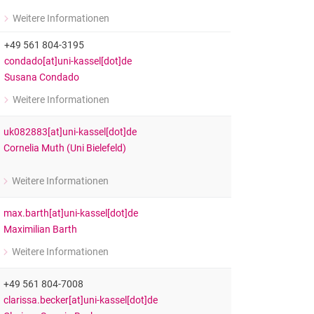
Weitere Informationen
zu Susana Condado
Sekretariat für Prof. Dr. Nina Skorsetz
+49 561 804-3195
condado[at]uni-kassel[dot]de
Susana Condado
Weitere Informationen
zu Susana Condado
Sekretariat für Prof. Dr. Patrick Meurs
uk082883[at]uni-kassel[dot]de
Cornelia Muth (Uni Bielefeld)
Weitere Informationen
zu Prof. Dr. Cornelia Muth
Privatdozentin
max.barth[at]uni-kassel[dot]de
Maximilian Barth
Weitere Informationen
zu Maximilian Barth
Wissenschaftlicher Mitarbeiter im Fachgebiet Erziehungswissenschaft m
+49 561 804-7008
clarissa.becker[at]uni-kassel[dot]de