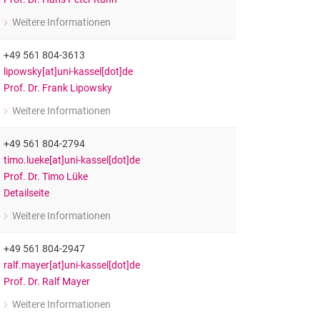
Weitere Informationen
zu Prof. Dr. Hans Peter Kuhn
Professor für Empirische Bildungsforschung
+49 561 804-3613
lipowsky[at]uni-kassel[dot]de
Prof. Dr. Frank Lipowsky
Weitere Informationen
zu Prof. Dr. Frank Lipowsky
Professor für Empirische Schul- und Unterrichtsforschung
+49 561 804-2794
timo.lueke[at]uni-kassel[dot]de
Prof. Dr. Timo Lüke
Detailseite
Weitere Informationen
zu Prof. Dr. Timo Lüke
Professor für Erziehungswissenschaft mit dem Schwerpunkt inklusionso
+49 561 804-2947
ralf.mayer[at]uni-kassel[dot]de
Prof. Dr. Ralf Mayer
Weitere Informationen
zu Prof. Dr. Ralf Mayer