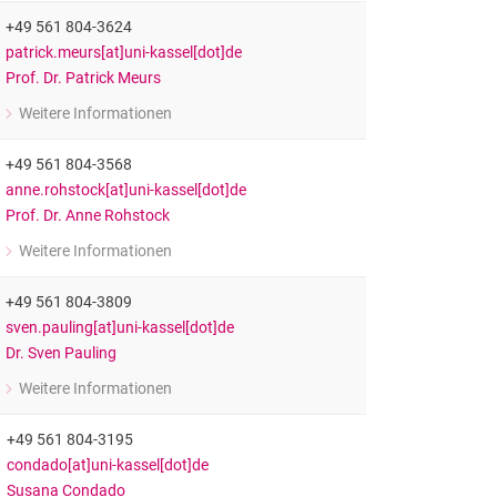
Professor für Allgemeine Erziehungswissenschaft
+49 561 804-3624
patrick.meurs[at]uni-kassel[dot]de
Prof. Dr. Patrick Meurs
Weitere Informationen
zu Prof. Dr. Patrick Meurs
Professor für Psychoanalyse
+49 561 804-3568
anne.rohstock[at]uni-kassel[dot]de
Prof. Dr. Anne Rohstock
Weitere Informationen
zu Prof. Dr. Anne Rohstock
Professorin für Erziehungswissenschaft mit dem Schwerpunkt Historis
+49 561 804-3809
sven.pauling[at]uni-kassel[dot]de
Dr. Sven Pauling
Weitere Informationen
zu Dr. Sven Pauling
Vertretungsprofessor für Erziehungswissenschaften mit dem Schwerpun
+49 561 804-3195
condado[at]uni-kassel[dot]de
Susana Condado