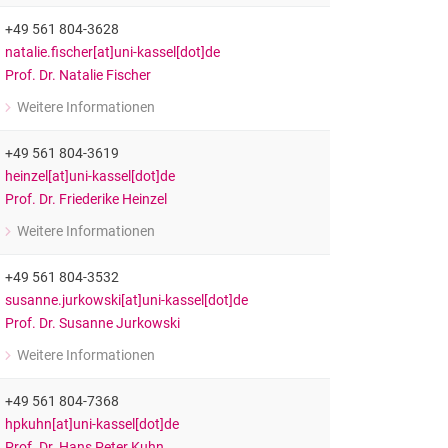
Professorin für Grundschuldidaktik, Mehrsprachigkeit und soziale Teilh
+49 561 804-3628
natalie.fischer[at]uni-kassel[dot]de
Prof. Dr. Natalie Fischer
Weitere Informationen
zu Prof. Dr. Natalie Fischer
Professorin für Erziehungswissenschaft mit dem Schwerpunkt Soziale B
+49 561 804-3619
heinzel[at]uni-kassel[dot]de
Prof. Dr. Friederike Heinzel
Weitere Informationen
zu Prof. Dr. Friederike Heinzel
Professorin für Erziehungswissenschaft mit dem Schwerpunkt Grunds
+49 561 804-3532
susanne.jurkowski[at]uni-kassel[dot]de
Prof. Dr. Susanne Jurkowski
Weitere Informationen
zu Prof. Dr. Susanne Jurkowski
Professorin für Erziehungswissenschaft mit dem Förderschwerpunkt Em
+49 561 804-7368
hpkuhn[at]uni-kassel[dot]de
Prof. Dr. Hans Peter Kuhn