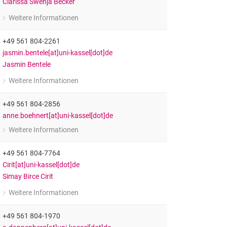
Clarissa Swenja Becker
Weitere Informationen
zu Clarissa Swenja Becker
Wissenschaftliche Mitarbeiterin im Fachgebiet Erziehungswissenschaf
+49 561 804-2261
jasmin.bentele[at]uni-kassel[dot]de
Jasmin Bentele
Weitere Informationen
zu Jasmin Bentele
Wissenschaftliche Mitarbeiterin im Fachgebiet Erziehungswissenschaf
+49 561 804-2856
anne.boehnert[at]uni-kassel[dot]de
Weitere Informationen
zu Anne Böhnert
Wissenschaftliche Mitarbeiterin im Fachgebiet Schul- und Unterrichtsf
+49 561 804-7764
Cirit[at]uni-kassel[dot]de
Simay Birce Cirit
Weitere Informationen
zu Simay Birce Cirit
Wissenschaftliche Mitarbeiterin im Fachgebiet Grundschuldidaktik, Mehr
+49 561 804-1970