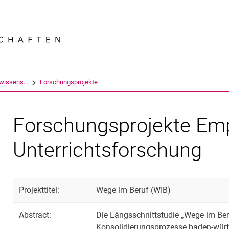
Springe direkt zu: Inhalt
Springe direkt zu: Suche
Springe direkt zu: Hauptnav
Suchmas
swissens...
Forschungsprojekte
Forschungsprojekte Emp
e Schul- und Unterichtsforschung
Unterrichtsforschung
Projekttitel:
Wege im Beruf (WIB)
Abstract:
Die Längsschnittstudie „Wege im Ber
Konsolidierungsprozesse baden-würt