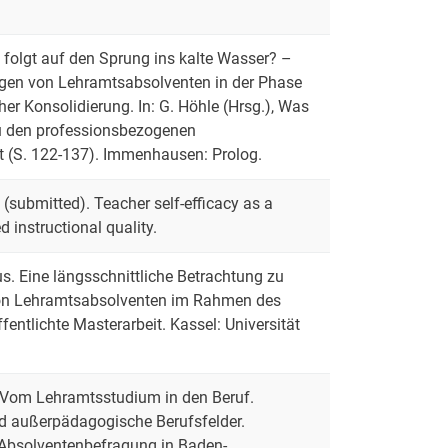
s folgt auf den Sprung ins kalte Wasser? –
ngen von Lehramtsabsolventen in der Phase
her Konsolidierung. In: G. Höhle (Hrsg.), Was
Zu den professionsbezogenen
t (S. 122-137). Immenhausen: Prolog.
. (submitted). Teacher self-efficacy as a
d instructional quality.
s. Eine längsschnittliche Betrachtung zu
von Lehramtsabsolventen im Rahmen des
fentlichte Masterarbeit. Kassel: Universität
). Vom Lehramtsstudium in den Beruf.
d außerpädagogische Berufsfelder.
-Absolventenbefragung in Baden-