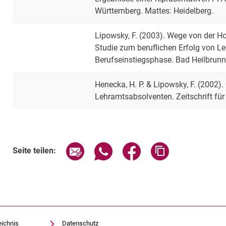
Württemberg. Mattes: Heidelberg.
Lipowsky, F. (2003). Wege von der H
Studie zum beruflichen Erfolg von L
Berufseinstiegsphase. Bad Heilbrunn:
Henecka, H. P. & Lipowsky, F. (2002)
Lehramtsabsolventen. Zeitschrift fü
Seite über E-Mail teilen
Seite über WhatsApp teilen (exte
Seite über Facebook teil
Adresse der Sei
Seite teilen:
eichnis
Datenschutz