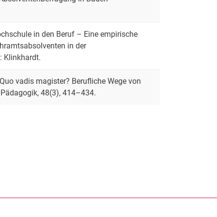
ochschule in den Beruf – Eine empirische
ehramtsabsolventen in der
 Klinkhardt.
. Quo vadis magister? Berufliche Wege von
r Pädagogik, 48(3), 414–434.
rner Link, öffnet neues Fenster)
en (externer Link, öffnet neues Fenster)
te kopieren