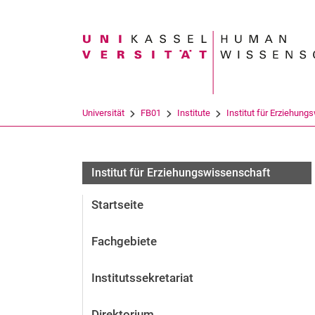
Suchbegriff
Universität
FB01
Institute
Institut für Erziehung
Forschungsprojekte Professur für Empirisch
Institut für Erziehungswissenschaft
Startseite
Fachgebiete
Institutssekretariat
Direktorium