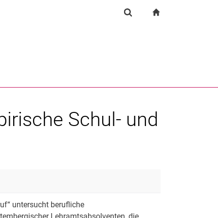
igation
zur Startseite
Suchformular
chine
Suchen (öffnet externen Link in einem neuen Fenst
irische Schul- und
uf“ untersucht berufliche
tembergischer Lehramtsabsolventen, die