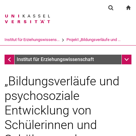
Springe direkt zu: Inhalt
Springe direkt zu: Suche
Springe direkt zu: Hauptnav
zu
Suchformul
Suchbegriff
Suchmaschine
Institut für Erziehungswissens...
Projekt „Bildungsverläufe und ...
Suchen (öffnet externen Link in einem 
Versuchsschulen
Unter
Institut für Erziehungswissenschaft
„Bildungsverläufe und
psychosoziale
Entwicklung von
Schülerinnen und