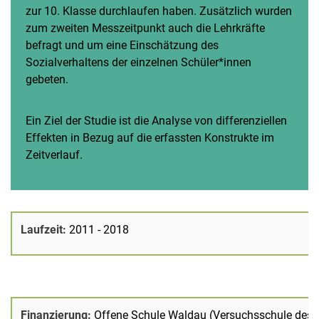
zur 10. Klasse durchlaufen haben. Zusätzlich wurden
zum zweiten Messzeitpunkt auch die Lehrkräfte
befragt und um eine Einschätzung des
Sozialverhaltens der einzelnen Schüler*innen
gebeten.
Ein Ziel der Studie ist die Analyse von differenziellen
Effekten in Bezug auf die erfassten Konstrukte im
Zeitverlauf.
Laufzeit:
2011 - 2018
Finanzierung:
Offene Schule Waldau (Versuchsschule des 