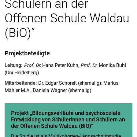
Schülern an der
Offenen Schule Waldau
(BiO)“
Projektbeteiligte
Leitung:
Prof. Dr.
Hans Peter Kuhn,
Prof. Dr.
Monika Buhl
(Uni Heidelberg)
Mitarbeitende:
Dr. Edgar Schoreit (ehemalig); Marius
Mähler M.A., Daniela Wagner (ehemalig)
Projekt „Bildungsverläufe und psychosoziale
Entwicklung von Schülerinnen und Schülern an
der Offenen Schule Waldau (BiO)“
Die Studie ist als Multikohorten-Längsschnittstudie