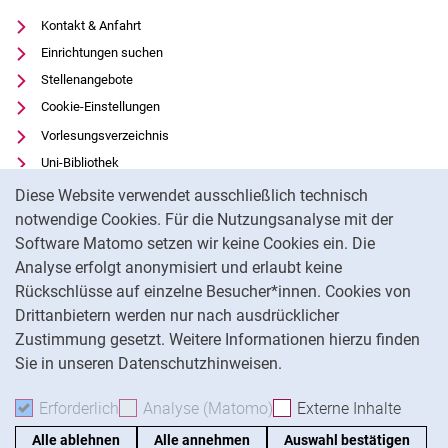
Kontakt & Anfahrt
Einrichtungen suchen
Stellenangebote
Cookie-Einstellungen
Vorlesungsverzeichnis
Uni-Bibliothek
Cookie-Hinweis
Moodle
Diese Website verwendet ausschließlich technisch
Panopto
notwendige Cookies. Für die Nutzungsanalyse mit der
Software Matomo setzen wir keine Cookies ein. Die
Datenschutz
Analyse erfolgt anonymisiert und erlaubt keine
Barrierefreiheit
Rückschlüsse auf einzelne Besucher*innen. Cookies von
Transparenter KI-Einsatz
Drittanbietern werden nur nach ausdrücklicher
Impressum
Zustimmung gesetzt. Weitere Informationen hierzu finden
Sie in unseren Datenschutzhinweisen.
Na
Erforderlich
Erforderliche Cookies akzeptieren
Analyse (Matomo)
Analyse-Cookies akzepti
Externe Inhalte
: Exte
Alle ablehnen
Alle annehmen
Auswahl bestätigen