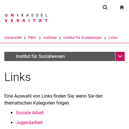
Springe direkt zu: Inhalt
Springe direkt zu: Suche
Springe direkt zu: Hauptnav
zu
Suchformul
Suchbegriff
Suchmaschine
Universität
FB01
Institute
Institut für Sozialwesen
Links
Suchen (öffnet externen Link in einem 
Unter
Abteilung 1
Institut für Sozialwesen
Links
Eine Auswahl von Links finden Sie, wenn Sie den
thematischen Kategorien folgen.
Soziale Arbeit
Jugendarbeit