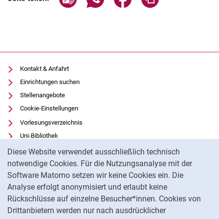
Kontakt & Anfahrt
Einrichtungen suchen
Stellenangebote
Cookie-Einstellungen
Vorlesungsverzeichnis
Uni-Bibliothek
Cookie-Hinweis
Moodle
Diese Website verwendet ausschließlich technisch
Panopto
notwendige Cookies. Für die Nutzungsanalyse mit der
Software Matomo setzen wir keine Cookies ein. Die
Datenschutz
Analyse erfolgt anonymisiert und erlaubt keine
Barrierefreiheit
Rückschlüsse auf einzelne Besucher*innen. Cookies von
Transparenter KI-Einsatz
Drittanbietern werden nur nach ausdrücklicher
Impressum