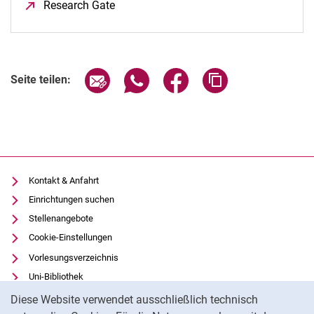
Research Gate
(öffnet neues Fenster)
Seite über E-Mail teilen
Seite über WhatsApp teilen (exter
Seite über Facebook teile
Adresse der Seite
Seite teilen:
Kontakt & Anfahrt
Einrichtungen suchen
Stellenangebote
Cookie-Einstellungen
Vorlesungsverzeichnis
Uni-Bibliothek
Cookie-Hinweis
Moodle
Diese Website verwendet ausschließlich technisch