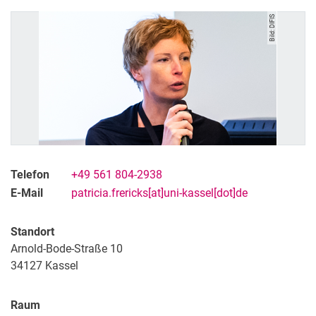
Publikationen
Bild: DIFIS
Telefon
+49 561 804-2938
E-Mail
patricia.frericks[at]uni-kassel[dot]de
Standort
Arnold-Bode-Straße 10
34127
Kassel
Raum