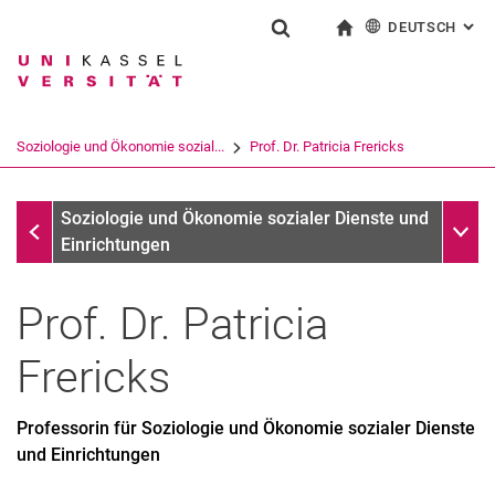
DEUTSCH
: AL
Springe direkt zu: Inhalt
Springe direkt zu: Suche
Springe direkt zu: Hauptnav
zur Startseite
Suchformular
Suchbegriff
English
Suchmaschine
Soziologie und Ökonomie sozial...
Prof. Dr. Patricia Frericks
Suchen (öffnet externen Link in einem 
Soziologie und Ökonomie sozialer Dienste und Einrichtung
Unter
Soziologie und Ökonomie sozialer Dienste und
Einrichtungen
Prof. Dr.
Patricia
Frericks
Professorin für Soziologie und Ökonomie sozialer Dienste
und Einrichtungen
Curriculum Vitae