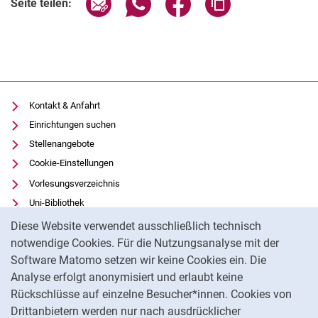
Seite teilen:
Kontakt & Anfahrt
Einrichtungen suchen
Stellenangebote
Cookie-Einstellungen
Vorlesungsverzeichnis
Uni-Bibliothek
Cookie-Hinweis
Moodle
Diese Website verwendet ausschließlich technisch
Panopto
notwendige Cookies. Für die Nutzungsanalyse mit der
Software Matomo setzen wir keine Cookies ein. Die
Datenschutz
Analyse erfolgt anonymisiert und erlaubt keine
Barrierefreiheit
Rückschlüsse auf einzelne Besucher*innen. Cookies von
Transparenter KI-Einsatz
Drittanbietern werden nur nach ausdrücklicher