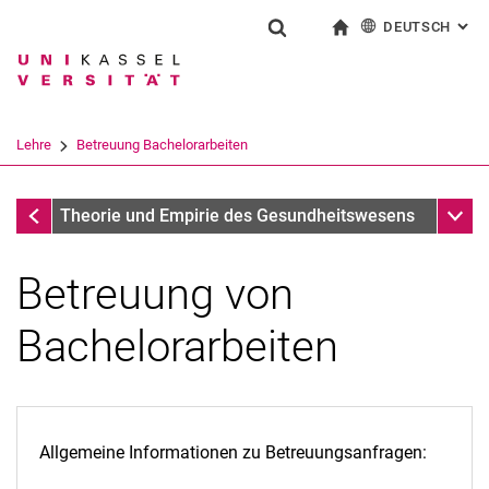
DEUTSCH
: AL
Springe direkt zu: Inhalt
Springe direkt zu: Suche
Springe direkt zu: Hauptnav
zur Startseite
Suchformular
Suchbegriff
English
Suchmaschine
Lehre
Betreuung Bachelorarbeiten
Suchen (öffnet externen Link in einem 
Lehre
Unter
Theorie und Empirie des Gesundheitswesens
Betreuung von
Bachelorarbeiten
Allgemeine Informationen zu Betreuungsanfragen: