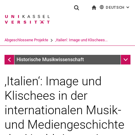
DEUTSCH
: AL
Springe direkt zu: Inhalt
Springe direkt zu: Suche
Springe direkt zu: Hauptnav
zur Startseite
Suchformular
Suchbegriff
English
Suchmaschine
Abgeschlossene Projekte
‚Italien‘: Image und Klischees...
Suchen (öffnet externen Link in einem 
Abgeschlossene Projekte
Unter
Historische Musikwissenschaft
‚Italien‘: Image und
Klischees in der
internationalen Musik-
und Mediengeschichte
Laufende Projekte
Abgeschlossene Projekte