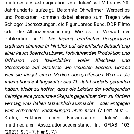
multimediale Re-Imagination von ‚Italien‘ seit Mitte des 20.
Jahrhunderts aufzeigt. Bekannte Ohrwürmer, Werbeclips
und Postkarten kommen dabei ebenso zum Tragen wie
Schlager-Übersetzungen, die Figur James Bond, DDR-Filme
oder die Allianz-Versicherung. Wie es im Vorwort der
Publikation heißt:
Die hiermit eröffneten Perspektiven
ergänzen einander in Hinblick auf die kritische Betrachtung
einer kaum überschaubaren, fortwährenden Produktion und
Diffusion von Italienbildern voller Klischees und
Stereotypen auf auditiven wie visuellen Ebenen. Gerade
weil sie längst einen Medien übergreifenden Weg in die
internationale Alltagskultur des 21. Jahrhunderts gefunden
haben, bleibt zu hoffen, dass die Lektüre der vorliegenden
Beiträge eine produktive Skepsis gegenüber dem zu fördern
vermag, was Italien tatsächlich ausmacht – oder entgegen
weit verbreiteter Vorstellungen eben nicht.
(Zitiert aus: C.
Krahn, Fakturen eines Faszinosums: ‚Italien‘ als
multimedialer Assoziationsgegenstand, in: QFIAB 103
(2023), S. 3–7, hier S. 7.)