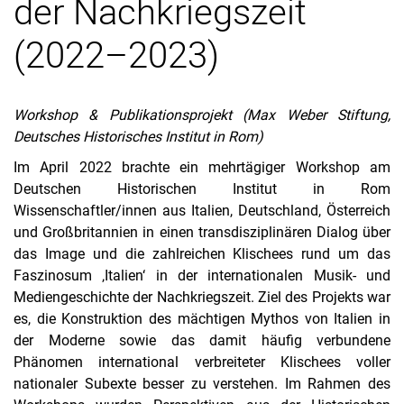
der Nachkriegszeit
‚Italien‘: Image und Klischees in der internationalen Musik- und
(2022–2023)
Mediengeschichte der Nachkriegszeit (2022–2023)
Un canto a più voci – lingue europee e la sfida del globale (2023)
Mythen und Monumente der Nation. ‚Alte Musik‘ in Italien
zwischen Unità und fascismo (2020–2024)
Workshop & Publikationsprojekt (Max Weber Stiftung,
Contrappunto | Modern History & Music History Talks (2021–
Deutsches Historisches Institut in Rom)
2023)
Im April 2022 brachte ein mehrtägiger Workshop am
Filmmusik als Propaganda (2020)
Deutschen Historischen Institut in Rom
Staunen. Perspektiven eines Phänomens zwischen Natur und
Kultur (2016–2018)
Wissenschaftler/innen aus Italien, Deutschland, Österreich
und Großbritannien in einen transdisziplinären Dialog über
Topographie der Imaginationen. Johann Friedrich Rochlitz’
musikalisches Italien um 1800 (2014–2017)
das Image und die zahlreichen Klischees rund um das
Faszinosum ‚Italien‘ in der internationalen Musik- und
Mediengeschichte der Nachkriegszeit. Ziel des Projekts war
es, die Konstruktion des mächtigen Mythos von Italien in
der Moderne sowie das damit häufig verbundene
Phänomen international verbreiteter Klischees voller
nationaler Subexte besser zu verstehen. Im Rahmen des