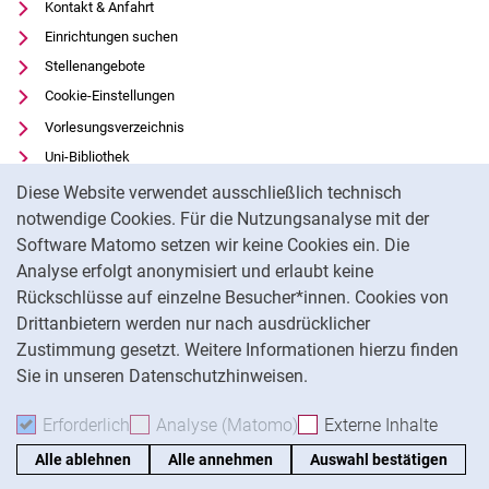
Kontakt & Anfahrt
Einrichtungen suchen
Stellenangebote
Cookie-Einstellungen
Vorlesungsverzeichnis
Uni-Bibliothek
Cookie-Hinweis
Moodle
Diese Website verwendet ausschließlich technisch
Panopto
notwendige Cookies. Für die Nutzungsanalyse mit der
Software Matomo setzen wir keine Cookies ein. Die
Datenschutz
Analyse erfolgt anonymisiert und erlaubt keine
Barrierefreiheit
Rückschlüsse auf einzelne Besucher*innen. Cookies von
Transparenter KI-Einsatz
Drittanbietern werden nur nach ausdrücklicher
Impressum
Zustimmung gesetzt. Weitere Informationen hierzu finden
Sie in unseren Datenschutzhinweisen.
Na
Erforderlich
Erforderliche Cookies akzeptieren
Analyse (Matomo)
Analyse-Cookies akzepti
Externe Inhalte
: Exte
Alle ablehnen
Alle annehmen
Auswahl bestätigen