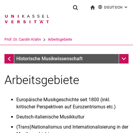
DEUTSCH
: AL
Springe direkt zu: Inhalt
Springe direkt zu: Suche
Springe direkt zu: Hauptnav
zur Startseite
Suchformular
Suchbegriff
English
Suchmaschine
Prof. Dr. Carolin Krahn
Arbeitsgebiete
Suchen (öffnet externen Link in einem 
Prof. Dr. Carolin Krahn
Unter
Historische Musikwissenschaft
Arbeitsgebiete
Curriculum vitae
Arbeitsgebiete
Lehre
Europäische Musikgeschichte seit 1800 (inkl.
Publikationen
kritischer Perspektiven auf Eurozentrismus etc.)
Vorträge
Deutsch-italienische Musikkultur
Wissenschaftskommunikation
(Trans)Nationalismus und Internationalisierung in der