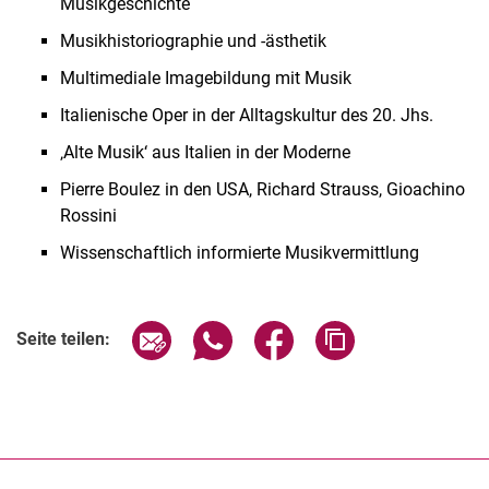
Musikgeschichte
Musikhistoriographie und -ästhetik
Multimediale Imagebildung mit Musik
Italienische Oper in der Alltagskultur des 20. Jhs.
‚Alte Musik‘ aus Italien in der Moderne
Pierre Boulez in den USA, Richard Strauss, Gioachino
Rossini
Wissenschaftlich informierte Musikvermittlung
Seite über E-Mail teilen
Seite über WhatsApp teilen (exter
Seite über Facebook teile
Adresse der Seite
Seite teilen: