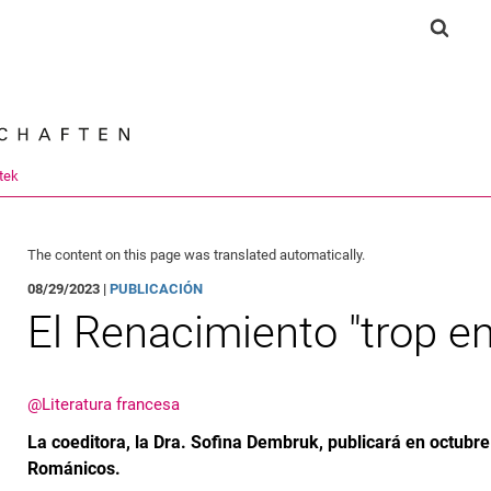
Jump directly to: content
Jump directly to: search
Jump directly to: main navi
Show 
Search e
tek
The content on this page was translated automatically.
08/29/2023 |
PUBLICACIÓN
El Renacimiento "trop e
@Literatura francesa
La coeditora, la Dra. Sofina Dembruk, publicará en octubre
Románicos.