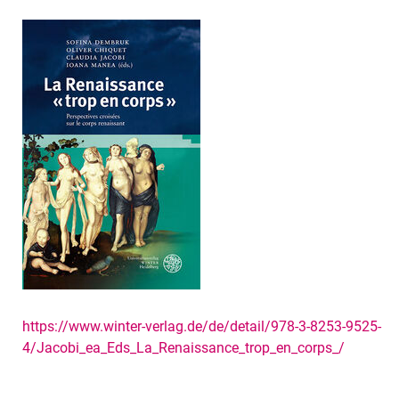
https://www.winter-verlag.de/de/detail/978-3-8253-9525-
4/Jacobi_ea_Eds_La_Renaissance_trop_en_corps_/