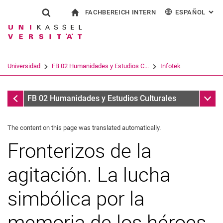
FACHBEREICH INTERN
ESPAÑOL
: AL
Jump directly to: content
Jump directly to: search
Jump directly to: main navi
a la página de inicio
Show search form
Search term
Para los empleados
Deutsch
English
Français
Search engine
Universidad
FB 02 Humanidades y Estudios C...
Infotek
Italiano
Search (opens an external link in a ne
Infotek
Sub n
FB 02 Humanidades y Estudios Culturales
The content on this page was translated automatically.
Fronterizos de la
agitación. La lucha
simbólica por la
memoria de los héroes