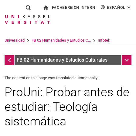
FACHBEREICH INTERN
ESPAÑOL
: AL
Jump directly to: content
Jump directly to: search
Jump directly to: main navi
a la página de inicio
Show search form
Search term
Para los empleados
Deutsch
English
Français
Search engine
Universidad
FB 02 Humanidades y Estudios C...
Infotek
Italiano
Search (opens an external link in a ne
Infotek
Sub n
FB 02 Humanidades y Estudios Culturales
The content on this page was translated automatically.
ProUni: Probar antes de
estudiar: Teología
sistemática