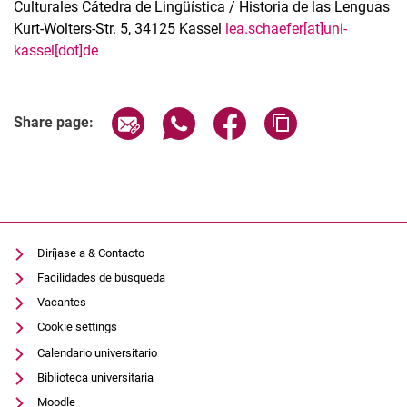
Culturales Cátedra de Lingüística / Historia de las Lenguas
Kurt-Wolters-Str. 5, 34125 Kassel
lea.schaefer[at]uni-
kassel[dot]de
Related Links
Share page via email
Share page via WhatsApp (extern
Share page via Facebook 
Copy page addres
Share page:
Diríjase a & Contacto
Facilidades de búsqueda
Vacantes
Cookie settings
Calendario universitario
Biblioteca universitaria
Moodle