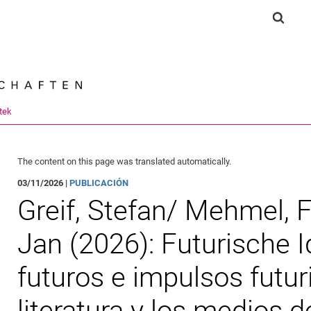
Jump directly to: content
Jump directly to: search
Jump directly to: main navi
Show 
Search e
tek
The content on this page was translated automatically.
03/11/2026 |
PUBLICACIÓN
Greif, Stefan/ Mehmel, F
Jan (2026): Futurische I
futuros e impulsos futur
literatura y los medios