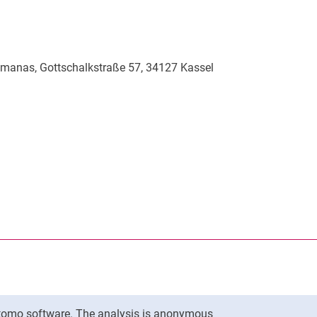
emanas, Gottschalkstraße 57, 34127 Kassel
nal link, opens in a new window)
k (external link, opens in a new window)
ess to clipboard
To top
Matomo software. The analysis is anonymous