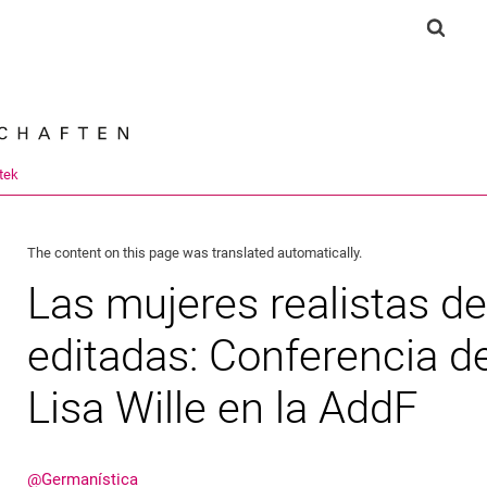
Jump directly to: content
Jump directly to: search
Jump directly to: main navi
Show 
Search e
tek
The content on this page was translated automatically.
Las mujeres realistas de
editadas: Conferencia d
Lisa Wille en la AddF
@Germanística