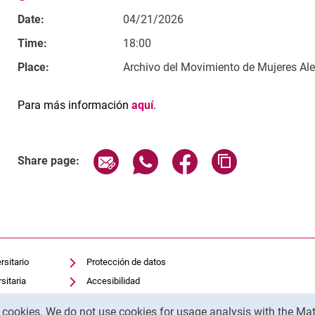
Date:
04/21/2026
Time:
18:00
Place:
Archivo del Movimiento de Mujeres Al
Para más información
aquí
.
Related Links
Share page via email
Share page via WhatsApp (exter
Share page via Faceboo
Copy page addr
Share page:
rsitario
Protección de datos
sitaria
Accesibilidad
Uso transparente de la IA
y cookies. We do not use cookies for usage analysis with the 