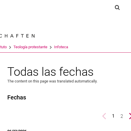
Jump directly to: content
Jump directly to: search
Jump directly to: main navi
Show 
Search e
ituto
Teología protestante
Infoteca
Todas las fechas
The content on this page was translated automatically.
Fechas
Previous page
page
2
1
()