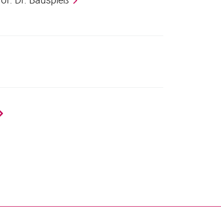
Next page
nal link, opens in a new window)
k (external link, opens in a new window)
ess to clipboard