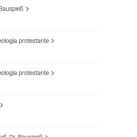
 Bauspieß
eología protestante
eología protestante
rof. Dr. Bauspieß