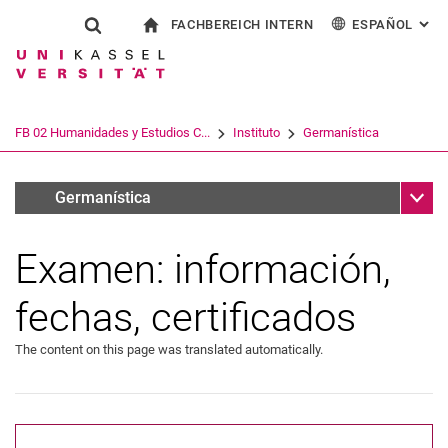
FACHBEREICH INTERN
ESPAÑOL
: AL
Jump directly to: content
Jump directly to: search
Jump directly to: main navi
a la página de inicio
Show search form
Search term
Para los empleados
Deutsch
English
Français
Search engine
FB 02 Humanidades y Estudios C...
Instituto
Germanística
Italiano
Search (opens an external link in a ne
Sub n
Informationen für Student:innen
Germanística
Examen: información,
fechas, certificados
The content on this page was translated automatically.