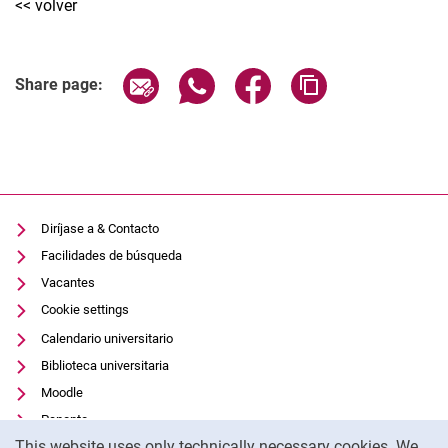
<< volver
Share page via email
Share page via WhatsApp (extern
Share page via Facebook 
Copy page addres
Share page:
Diríjase a & Contacto
Facilidades de búsqueda
Vacantes
Cookie settings
Calendario universitario
Biblioteca universitaria
Moodle
Panopto
Cookie Notice
This website uses only technically necessary cookies. We