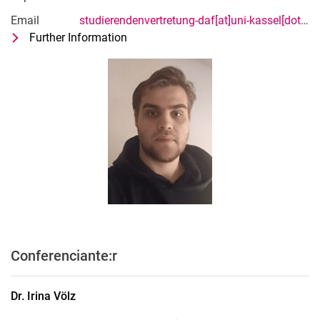
Email
studierendenvertretung-daf[at]uni-kassel[dot]de
Further Information
for Maksim Volkov
Representación de los estudiantes Da
Conferenciante:r
Dr.
Irina
Völz