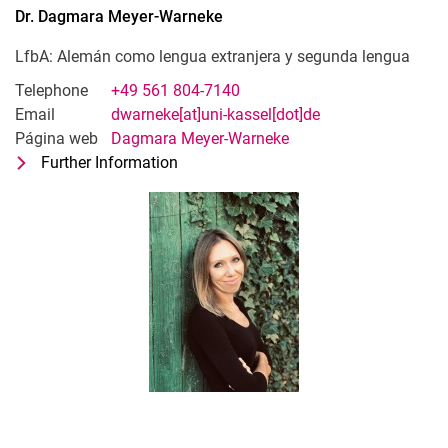
Dr.
Dagmara
Meyer-Warneke
LfbA: Alemán como lengua extranjera y segunda lengua
Telephone
+49 561 804-7140
Email
dwarneke[at]uni-kassel[dot]de
Página web
Dagmara Meyer-Warneke
Further Information
for Dr. Dagmara Meyer-Warneke
LfbA: Alemán como lengua extranjera