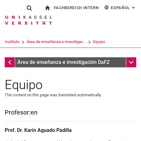
FACHBEREICH INTERN
ESPAÑOL
: AL
Jump directly to: content
Jump directly to: search
Jump directly to: main navi
a la página de inicio
Show search form
Search term
Para los empleados
Deutsch
English
Français
Search engine
Instituto
Área de enseñanza e investigac...
Equipo
Italiano
Search (opens an external link in a ne
Instituto
Sub n
Área de enseñanza e investigación DaFZ
Equipo
The content on this page was translated automatically.
Profesor:en
Prof. Dr.
Karin
Aguado Padilla