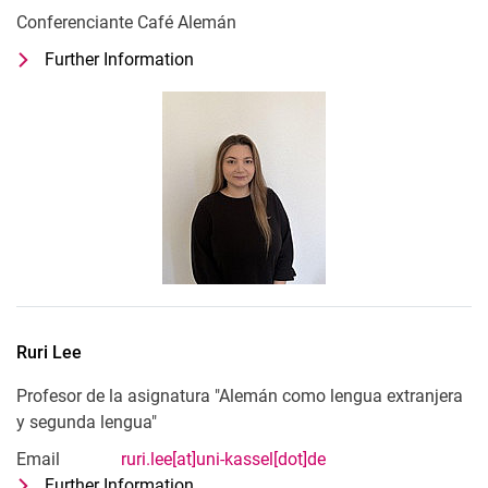
Conferenciante Café Alemán
Further Information
for Liana Baghdasaryan
Conferenciante Café Alemán
Ruri
Lee
Profesor de la asignatura "Alemán como lengua extranjera
y segunda lengua"
Email
ruri.lee[at]uni-kassel[dot]de
Further Information
for Ruri Lee