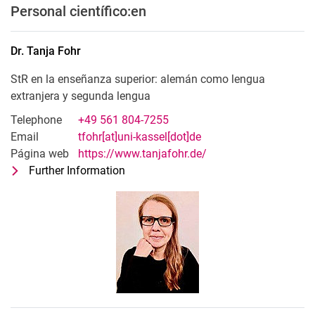
Personal científico:en
Dr.
Tanja
Fohr
StR en la enseñanza superior: alemán como lengua
extranjera y segunda lengua
Telephone
+49 561 804-7255
Email
tfohr[at]uni-kassel[dot]de
Página web
https://www.tanjafohr.de/
Further Information
for Dr. Tanja Fohr
StR en la enseñanza superior: alemán