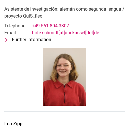
Asistente de investigación: alemán como segunda lengua /
proyecto QuiS_flex
Telephone
+49 561 804-3307
Email
birte.schmidt[at]uni-kassel[dot]de
Further Information
for Birte Schmidt
Asistente de investigación: alemán c
Lea
Zipp