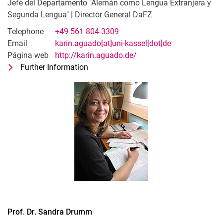
Jefe del Departamento "Alemán como Lengua Extranjera y
Segunda Lengua" | Director General DaFZ
Telephone
+49 561 804-3309
Email
karin.aguado[at]uni-kassel[dot]de
Página web
http://karin.aguado.de/
Further Information
for Prof. Dr. Karin Aguado Padilla
Jefe del Departamento "Alemán como 
Prof. Dr.
Sandra
Drumm