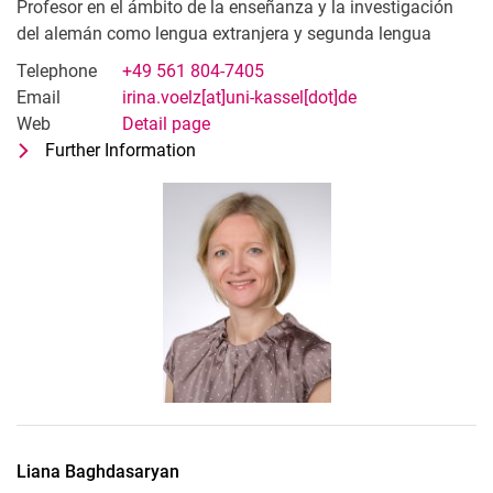
Profesor en el ámbito de la enseñanza y la investigación
del alemán como lengua extranjera y segunda lengua
Telephone
+49 561 804-7405
Email
irina.voelz[at]uni-kassel[dot]de
Web
Detail page
Further Information
for Dr. Irina Völz
Profesor en el ámbito de la enseñanza
Liana
Baghdasaryan