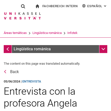
FACHBEREICH INTERN
ESPAÑOL
: AL
Jump directly to: content
Jump directly to: search
Jump directly to: main navi
a la página de inicio
Show search form
Search term
Para los empleados
Deutsch
English
Français
Search engine
Áreas temáticas
Lingüística románica
Infotek
Italiano
Search (opens an external link in a ne
Mensajes
Sub n
Lingüística románica
The content on this page was translated automatically.
Back
05/06/2024 |
ENTREVISTA
Entrevista con la
profesora Angela