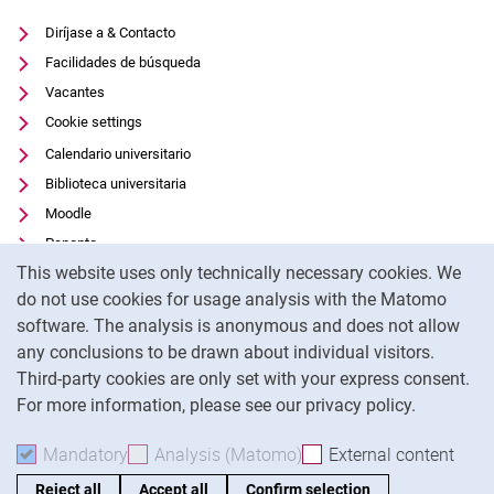
Diríjase a & Contacto
Facilidades de búsqueda
Vacantes
Cookie settings
Calendario universitario
Biblioteca universitaria
Moodle
Panopto
Cookie Notice
This website uses only technically necessary cookies. We
Protección de datos
do not use cookies for usage analysis with the Matomo
Accesibilidad
software. The analysis is anonymous and does not allow
Uso transparente de la IA
any conclusions to be drawn about individual visitors.
Pie de imprenta
Third-party cookies are only set with your express consent.
For more information, please see our privacy policy.
To
Mandatory
Accept mandatory cookies
Analysis (Matomo)
Accept analysis cookies
External content
: Acc
Reject all
Accept all
Confirm selection