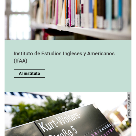
Inglés/Estudios americanos
Área de enseñanza e investigación DaFZ
Teología protestante
Germanística
Teología católica
Filosofía
Instituto de Estudios Ingleses y Americanos
Estudios románticos
(IfAA)
Al instituto
Image: Sonja Rode