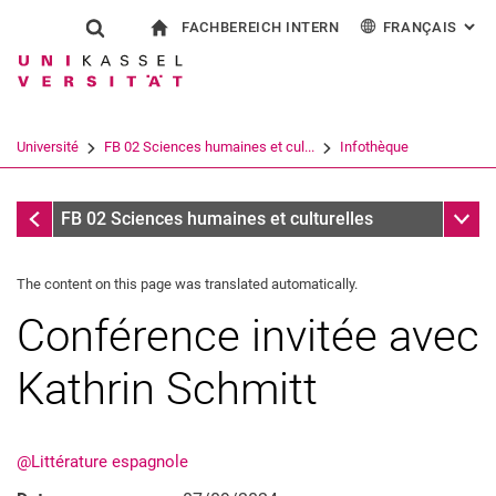
FACHBEREICH INTERN
FRANÇAIS
: AL
Jump directly to: content
Jump directly to: search
Jump directly to: main navi
à la page d'accueil
Show search form
Search term
Pour les employés
Deutsch
English
Español
Search engine
Université
FB 02 Sciences humaines et cul...
Infothèque
Italiano
Search (opens an external link in a ne
Infothèque
Sub n
FB 02 Sciences humaines et culturelles
The content on this page was translated automatically.
Conférence invitée avec
Kathrin Schmitt
@Littérature espagnole