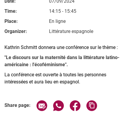
Date:
07/09/2024
Time:
14:15 - 15:45
Place:
En ligne
Organizer:
Littérature espagnole
Kathrin Schmitt donnera une conférence sur le thème :
"Le discours sur la maternité dans la littérature latino-
américaine : l'écoféminisme".
La conférence est ouverte à toutes les personnes
intéressées et aura lieu en espagnol.
Related Links
Share page via email
Share page via WhatsApp (extern
Share page via Facebook 
Copy page addres
Share page: