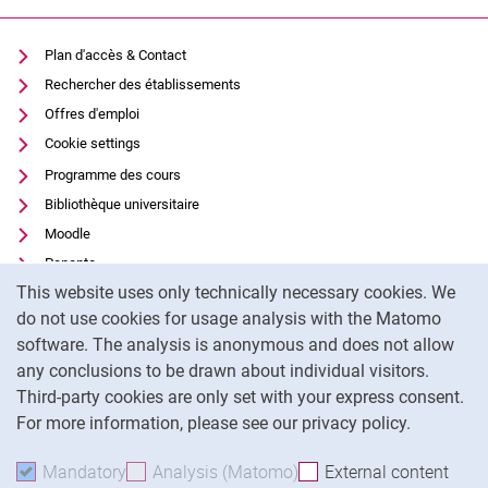
Plan d'accès & Contact
Rechercher des établissements
Offres d'emploi
Cookie settings
Programme des cours
Bibliothèque universitaire
Moodle
Panopto
Cookie Notice
This website uses only technically necessary cookies. We
Protection des données
do not use cookies for usage analysis with the Matomo
Accessibilité
software. The analysis is anonymous and does not allow
Utilisation transparente de l'IA
any conclusions to be drawn about individual visitors.
Mentions légales
Third-party cookies are only set with your express consent.
For more information, please see our privacy policy.
To
Mandatory
Accept mandatory cookies
Analysis (Matomo)
Accept analysis cookies
External content
: Acc