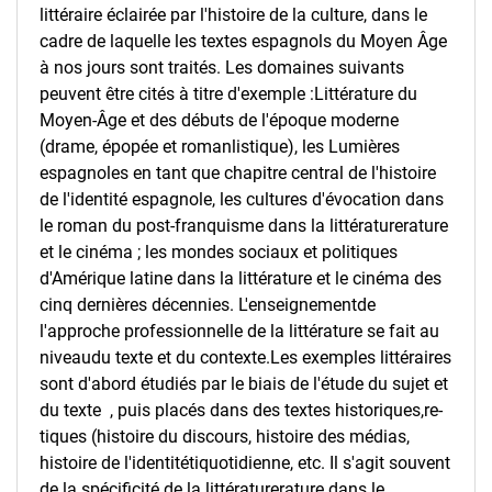
littéraire éclairée par l'histoire de la culture, dans le
cadre de laquelle les textes espagnols du Moyen Âge
à nos jours sont traités. Les domaines suivants
peuvent être cités à titre d'exemple :­­Littérature du
Moyen-Âge et des débuts de l'époque moderne
(drame, épopée et roman­listique), les Lumières
espagnoles en tant que chapitre central de l'histoire
de l'identité espagnole, les cultures d'évocation dans
le roman du post-franquisme dans la littérature­rature
et le cinéma ; les mondes sociaux et politiques
d'Amérique latine dans la littérature et le cinéma des
cinq dernières décennies. L'enseignement­de
l'approche pro­fes­sionnelle de la littérature se fait au
niveau­du texte et du contexte.­Les exemples littéraires
sont d'abord étudiés par le biais de l'étude du sujet et
du texte­­ ­ , puis placés dans des textes historiques,­re­
tiques (histoire du discours­, histoire des médias,
histoire de l'identité­ti­quotidienne, etc. Il s'agit souvent
de la spécificité de la littérature­rature dans le