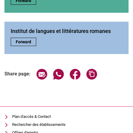
Publications:
Forward
Institut de langues et littératures romanes
Institut de langues et littératures romanes:
Forward
Share page via email
Share page via WhatsApp (extern
Share page via Facebook 
Copy page addres
Share page:
Plan d'accès & Contact
Rechercher des établissements
Offres d'emploi