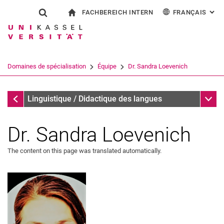
FACHBEREICH INTERN
FRANÇAIS
: AL
Jump directly to: content
Jump directly to: search
Jump directly to: main navi
à la page d'accueil
Show search form
Search term
Pour les employés
Deutsch
English
Español
Search engine
Domaines de spécialisation
Équipe
Dr. Sandra Loevenich
Italiano
Search (opens an external link in a ne
Équipe
Sub n
Linguistique / Didactique des langues
Dr. Sandra Loevenich
The content on this page was translated automatically.