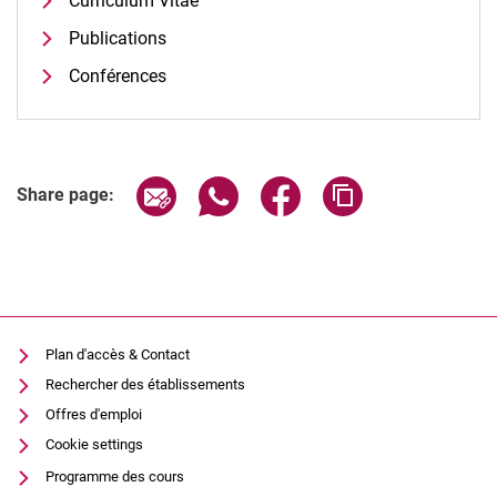
Curriculum Vitae
Publications
Conférences
Share page via email
Share page via WhatsApp (extern
Share page via Facebook 
Copy page addres
Share page:
Plan d'accès & Contact
Rechercher des établissements
Offres d'emploi
Cookie settings
Programme des cours