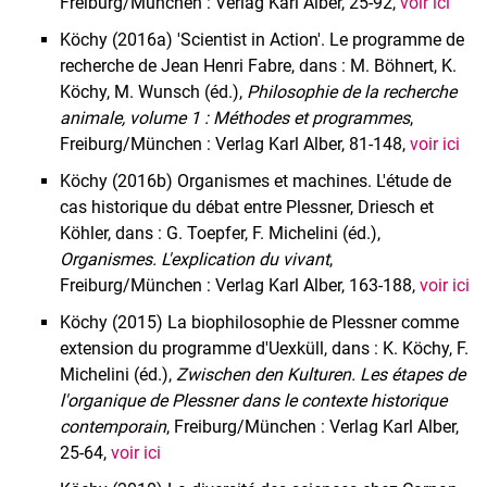
Freiburg/München : Verlag Karl Alber, 25-92,
voir ici
Köchy (2016a) 'Scientist in Action'. Le programme de
recherche de Jean Henri Fabre, dans : M. Böhnert, K.
Köchy, M. Wunsch (éd.),
Philosophie de la recherche
animale, volume 1 : Méthodes et programmes
,
Freiburg/München : Verlag Karl Alber, 81-148,
voir ici
Köchy (2016b) Organismes et machines. L'étude de
cas historique du débat entre Plessner, Driesch et
Köhler, dans : G. Toepfer, F. Michelini (éd.),
Organismes. L'explication du vivant
,
Freiburg/München : Verlag Karl Alber, 163-188,
voir ici
Köchy (2015) La biophilosophie de Plessner comme
extension du programme d'Uexküll, dans : K. Köchy, F.
Michelini (éd.),
Zwischen den Kulturen. Les étapes de
l'organique de Plessner dans le contexte historique
contemporain
, Freiburg/München : Verlag Karl Alber,
25-64,
voir ici