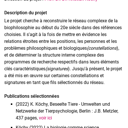
Description du projet
Le projet cherche à reconstruire le réseau complexe de la
Biophilosophie intégrative
biophilosophie au début du 20e siècle dans des références
Actualités et événements
choisies. Il s'agit à la fois de mettre en évidence les
Biophilosophie : constellations et signatures
relations étroites entre les positions, les personnes et les
La connaissance comme rassemblement vivant
problèmes philosophiques et biologiques
(constellations
),
Formes de la pratique, formes du savoir
et de déterminer la structure interne complexe des
Les expériences de pensée et leur rôle de médiation
programmes de recherche respectifs dans leurs éléments
clés caractéristiques
(signatures
). Jusqu'à présent, le projet
Herméneutique de la nature et logique du vivant
a été mis en œuvre sur certaines constellations et
Biophilosophie intégrative en HPLS
signatures en tant que fils sélectionnés du réseau.
Jakob von Uexküll et la philosophie
Signatures méthodologiques
Publications sélectionnées
Concepts théoriques musicaux et nature organique
(2022) K. Köchy, Beseelte Tiere - Umwelten und
Philosophie de la cognition située
Netzwerke der Tierpsychologie, Berlin : J.B. Metzler,
Philosophie de la recherche animale
437 pages,
voir ici
Personnes
Köchy (2022) La biologie comme science