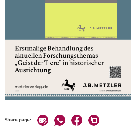
Share page via email
Share page via WhatsApp (extern
Share page via Facebook 
Copy page addres
Share page: