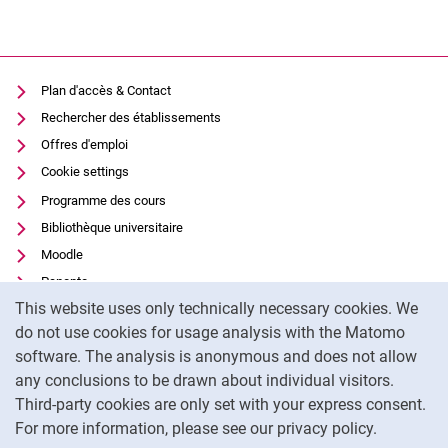
Plan d'accès & Contact
Rechercher des établissements
Offres d'emploi
Cookie settings
Programme des cours
Bibliothèque universitaire
Moodle
Panopto
Cookie Notice
This website uses only technically necessary cookies. We
Protection des données
do not use cookies for usage analysis with the Matomo
Accessibilité
software. The analysis is anonymous and does not allow
Utilisation transparente de l'IA
any conclusions to be drawn about individual visitors.
Mentions légales
Third-party cookies are only set with your express consent.
For more information, please see our privacy policy.