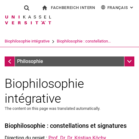
FACHBEREICH INTERN
FRANÇAIS
: AL
Jump directly to: content
Jump directly to: search
Jump directly to: main navi
à la page d'accueil
Show search form
Search term
Pour les employés
Deutsch
English
Español
Search engine
Biophilosophie intégrative
Biophilosophie : constellation...
Italiano
Search (opens an external link in a ne
Biophilosophie intégrative
Sub n
Philosophie
Biophilosophie
intégrative
The content on this page was translated automatically.
Biophilosophie : constellations et signatures
Direction du projet :
Prof. Dr. Dr. Kristian Köchy