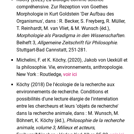
Matérialisme interdisciplinaire
compréhensive. Zur Rezeption von Goethes
Morphologie in Kurt Goldstein 'Der Aufbau des
Organismus', dans : R. Becker, S. Freyberg, R. Müller,
T. Reinhardt, M. van Vliet, & M. Wunsch (éd.),
Morphologie als Paradigma in den Wissenschaften
.
Beiheft 3,
Allgemeine Zeitschrift für Philosophie
.
Stuttgart-Bad Cannstatt, 251-281.
Michelini, F. et K. Köchy, (2020), Jakob von Uexküll et
la philosophie. Vie, environnements, anthropologie.
New York : Routledge,
voir ici
Köchy (2018) De l'écologie de la recherche aux
environnements de recherche. Conditions et
possibilités d'une lecture élargie de l'interrelation
entre les chercheurs et leurs 'objets de recherche'
dans la recherche animale, dans : M. Wunsch, M.
Böhnert, K. Köchy (éd.),
Philosophie de la recherche
animale, volume 3, Milieux et acteurs
,