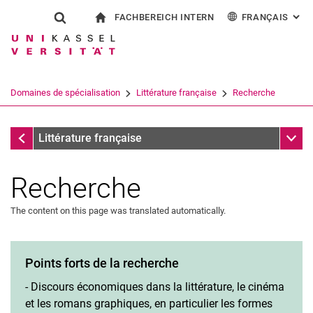
FACHBEREICH INTERN
FRANÇAIS
: AL
Jump directly to: content
Jump directly to: search
Jump directly to: main navi
à la page d'accueil
Show search form
Search term
Pour les employés
Deutsch
English
Español
Search engine
Domaines de spécialisation
Littérature française
Recherche
Italiano
Search (opens an external link in a ne
Domaines de spécialisation
Sub n
Littérature française
Recherche
The content on this page was translated automatically.
Points forts de la recherche
- Discours économiques dans la littérature, le cinéma
et les romans graphiques, en particulier les formes