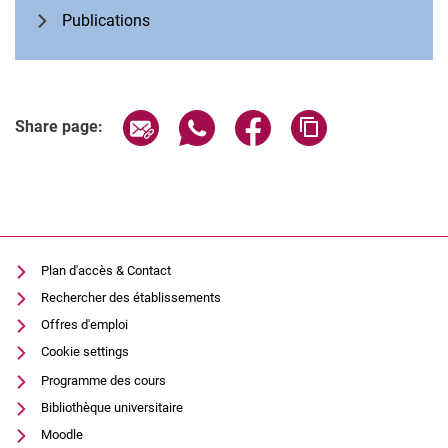
Publications
Share page via email
Share page via WhatsApp (extern
Share page via Facebook 
Copy page addres
Share page:
Plan d'accès & Contact
Rechercher des établissements
Offres d'emploi
Cookie settings
Programme des cours
Bibliothèque universitaire
Moodle