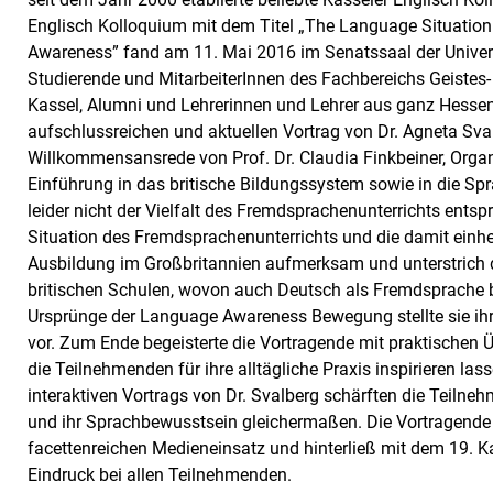
Englisch Kolloquium mit dem Titel „The Language Situation
Awareness” fand am 11. Mai 2016 im Senatssaal der Univers
Studierende und MitarbeiterInnen des Fachbereichs Geistes-
Kassel, Alumni und Lehrerinnen und Lehrer aus ganz Hessen
aufschlussreichen und aktuellen Vortrag von Dr. Agneta Sva
Willkommensansrede von Prof. Dr. Claudia Finkbeiner, Organ
Einführung in das britische Bildungssystem sowie in die Spra
leider nicht der Vielfalt des Fremdsprachenunterrichts ents
Situation des Fremdsprachenunterrichts und die damit ein
Ausbildung im Großbritannien aufmerksam und unterstrich
britischen Schulen, wovon auch Deutsch als Fremdsprache be
Ursprünge der Language Awareness Bewegung stellte sie i
vor. Zum Ende begeisterte die Vortragende mit praktischen 
die Teilnehmenden für ihre alltägliche Praxis inspirieren l
interaktiven Vortrags von Dr. Svalberg schärften die Teilneh
und ihr Sprachbewusstsein gleichermaßen. Die Vortragende 
facettenreichen Medieneinsatz und hinterließ mit dem 19. K
Eindruck bei allen Teilnehmenden.