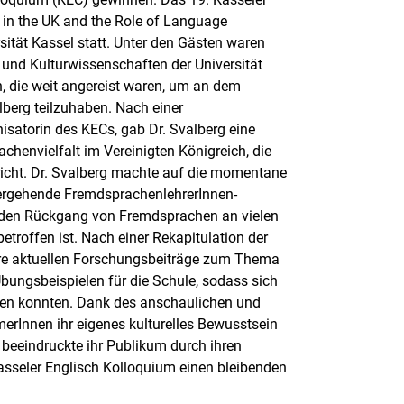
 in the UK and the Role of Language
ität Kassel statt. Unter den Gästen waren
 und Kulturwissenschaften der Universität
, die weit angereist waren, um an dem
lberg teilzuhaben. Nach einer
isatorin des KECs, gab Dr. Svalberg eine
chenvielfalt im Vereinigten Königreich, die
pricht. Dr. Svalberg machte auf die momentane
hergehende FremdsprachenlehrerInnen-
 den Rückgang von Fremdsprachen an vielen
troffen ist. Nach einer Rekapitulation der
hre aktuellen Forschungsbeiträge zum Thema
Übungsbeispielen für die Schule, sodass sich
assen konnten. Dank des anschaulichen und
merInnen ihr eigenes kulturelles Bewusstsein
beeindruckte ihr Publikum durch ihren
asseler Englisch Kolloquium einen bleibenden