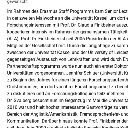
gewünscht
Im Rahmen des Erasmus Staff Programms kam Senior Lecturer
in der zweiten Maiwoche an die Universität Kassel, um dort
Forschungsinteressen mit Prof. Dr. Claudia Finkbeiner aus
kooperieren intensiv im Rahmen der gemeinsamen Tätigkeit
(ALA). Prof. Dr. Finkbeiner ist seit 2006 Präsidentin der ALA 
Mitglied der Gesellschaft mit. Durch die langjährige Zusam
zwischen der Universität Kassel und der University of Leic
gegenseitigen Austausch von Lehrkräften und wird durch E
Partnerschaftsprogramms wurde nun auch ein erster Dokto
Universitäten vorgenommen. Jennifer Schluer (Universität Kas
zu Beginn des Jahres für einen längeren Forschungsaufenthal
Großbritannien, um dort von ihrer Forschungsarbeit zu beric
zu diskutieren und an Forschungskolloquien teilzunehmen
Dr. Svalberg besucht nun im Gegenzug im Mai die Universität
2010 war und hielt höchst interessante Gastvorträge zu ve
Bereich der Anglistik/Amerikanistik: Fremdsprachenlehr- und
Kommunikation. Darüber hinaus konnte Prof. Finkbeiner den
seit dem Jahr 2000 etablierte beliebte Kasseler Englisch K