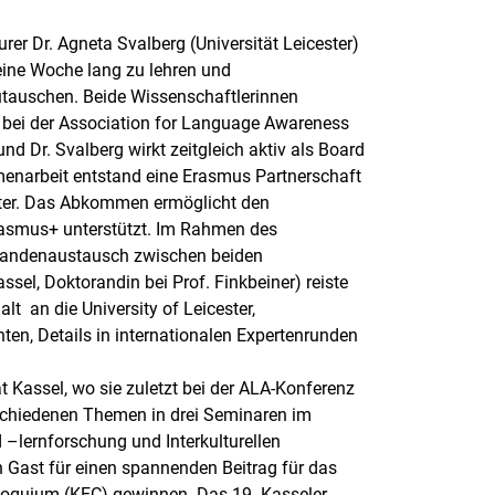
 Dr. Agneta Svalberg (Universität Leicester)
 eine Woche lang zu lehren und
zutauschen. Beide Wissenschaftlerinnen
 bei der Association for Language Awareness
und Dr. Svalberg wirkt zeitgleich aktiv als Board
menarbeit entstand eine Erasmus Partnerschaft
ester. Das Abkommen ermöglicht den
rasmus+ unterstützt. Im Rahmen des
randenaustausch zwischen beiden
sel, Doktorandin bei Prof. Finkbeiner) reiste
t an die University of Leicester,
hten, Details in internationalen Expertenrunden
.
 Kassel, wo sie zuletzt bei der ALA-Konferenz
rschiedenen Themen in drei Seminaren im
 –lernforschung und Interkulturellen
 Gast für einen spannenden Beitrag für das
olloquium (KEC) gewinnen. Das 19. Kasseler