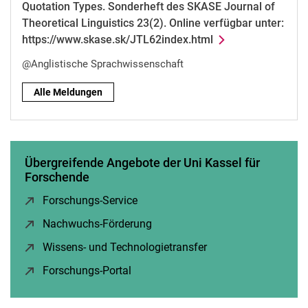
Quotation Types. Sonderheft des SKASE Journal of
Theoretical Linguistics 23(2). Online verfügbar unter:
https://www.skase.sk/JTL62index.html
@Anglistische Sprachwissenschaft
Alle Meldungen
Übergreifende Angebote der Uni Kassel für
Forschende
Forschungs-Service
(öffnet neues Fenster)
Nachwuchs-Förderung
(öffnet neues Fenster)
Wis­sens- und Tech­no­lo­gie­trans­fer
(öffnet neues Fenste
Forschungs-Portal
(öffnet neues Fenster)