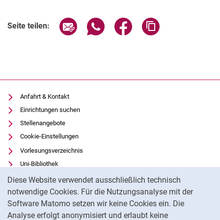
Seite über E-Mail teilen
Seite über WhatsApp teilen (exter
Seite über Facebook teile
Adresse der Seite
Seite teilen:
Anfahrt & Kontakt
Einrichtungen suchen
Stellenangebote
Cookie-Einstellungen
Vorlesungsverzeichnis
Uni-Bibliothek
Cookie-Hinweis
Moodle
Diese Website verwendet ausschließlich technisch
Panopto
notwendige Cookies. Für die Nutzungsanalyse mit der
Software Matomo setzen wir keine Cookies ein. Die
Datenschutz
Analyse erfolgt anonymisiert und erlaubt keine
Barrierefreiheit