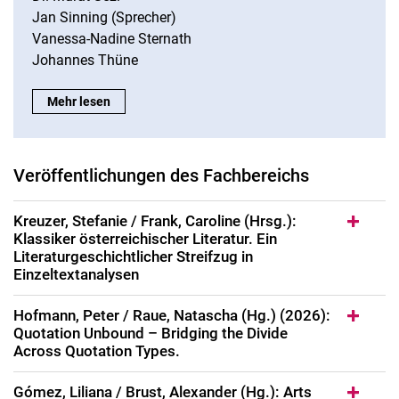
Jan Sinning (Sprecher)
Vanessa-Nadine Sternath
Johannes Thüne
Lehr- und Forschungsschwerpunkt "Climate Thinking":
Mehr lesen
Veröffentlichungen des Fachbereichs
Kreuzer, Stefanie / Frank, Caroline (Hrsg.):
Klassiker österreichischer Literatur. Ein
Literaturgeschichtlicher Streifzug in
Einzeltextanalysen
Hofmann, Peter / Raue, Natascha (Hg.) (2026):
Quotation Unbound – Bridging the Divide
Across Quotation Types.
Gómez, Liliana / Brust, Alexander (Hg.): Arts