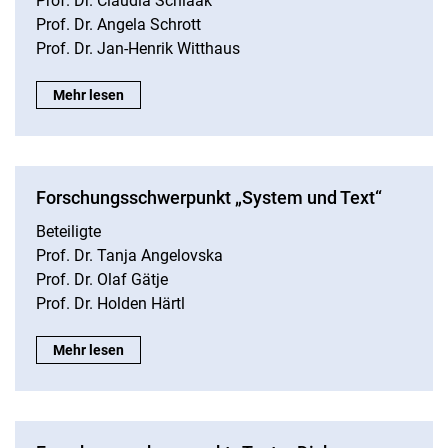
Prof. Dr. Claudia Schlaak
Prof. Dr. Angela Schrott
Prof. Dr. Jan-Henrik Witthaus
Forschungsschwerpunkt „Environmental Humanities | Nachhalti
Mehr lesen
Forschungsschwerpunkt „System und Text“
Beteiligte
Prof. Dr. Tanja Angelovska
Prof. Dr. Olaf Gätje
Prof. Dr. Holden Härtl
Forschungsschwerpunkt „System und Text“:
Mehr lesen