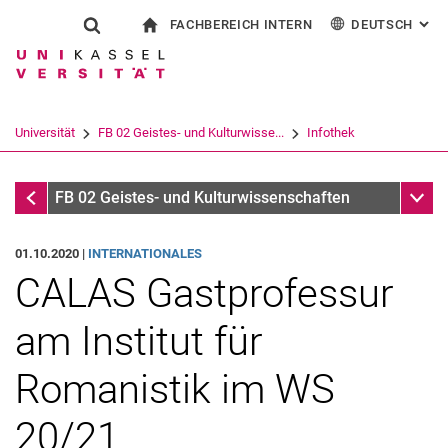
FACHBEREICH INTERN
DEUTSCH
: AL
Springe direkt zu: Inhalt
Springe direkt zu: Suche
Springe direkt zu: Hauptnav
zur Startseite
Suchformular
Suchbegriff
Für Beschäftigte
English
Español
Français
Suchmaschine
Universität
FB 02 Geistes- und Kulturwisse...
Infothek
Italiano
Suchen (öffnet externen Link in einem 
Infothek
Unter
FB 02 Geistes- und Kulturwissenschaften
01.10.2020 |
INTERNATIONALES
CALAS Gastprofessur
am Institut für
Romanistik im WS
20/21