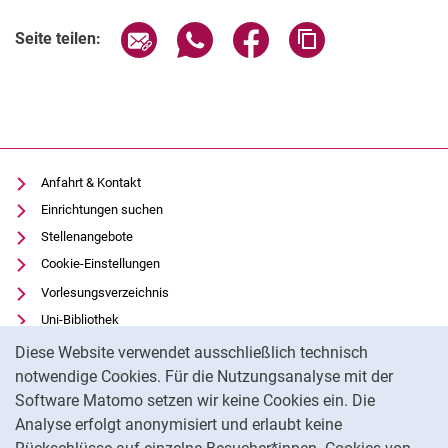
Seite über E-Mail teilen
Seite über WhatsApp teilen (exter
Seite über Facebook teile
Adresse der Seite
Seite teilen:
Anfahrt & Kontakt
Einrichtungen suchen
Stellenangebote
Cookie-Einstellungen
Vorlesungsverzeichnis
Uni-Bibliothek
Cookie-Hinweis
Moodle
Diese Website verwendet ausschließlich technisch
Panopto
notwendige Cookies. Für die Nutzungsanalyse mit der
Software Matomo setzen wir keine Cookies ein. Die
Datenschutz
Analyse erfolgt anonymisiert und erlaubt keine
Barrierefreiheit