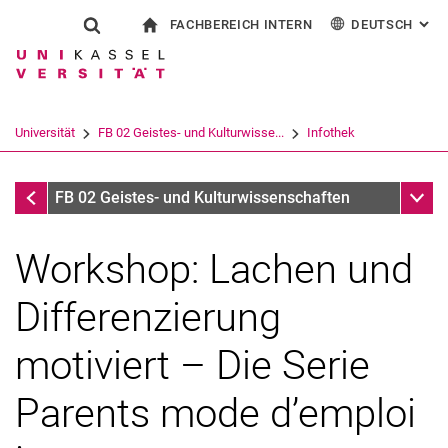
FACHBEREICH INTERN
DEUTSCH
: AL
Springe direkt zu: Inhalt
Springe direkt zu: Suche
Springe direkt zu: Hauptnav
zur Startseite
Suchformular
Suchbegriff
Für Beschäftigte
English
Español
Français
Suchmaschine
Universität
FB 02 Geistes- und Kulturwisse...
Infothek
Italiano
Suchen (öffnet externen Link in einem 
Infothek
Unter
FB 02 Geistes- und Kulturwissenschaften
Workshop: Lachen und
Differenzierung
motiviert – Die Serie
Parents mode d’emploi