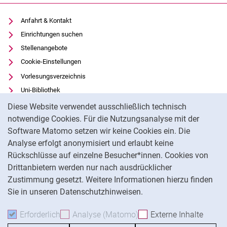
Anfahrt & Kontakt
Einrichtungen suchen
Stellenangebote
Cookie-Einstellungen
Vorlesungsverzeichnis
Uni-Bibliothek
Cookie-Hinweis
Moodle
Diese Website verwendet ausschließlich technisch
Panopto
notwendige Cookies. Für die Nutzungsanalyse mit der
Software Matomo setzen wir keine Cookies ein. Die
Datenschutz
Analyse erfolgt anonymisiert und erlaubt keine
Barrierefreiheit
Rückschlüsse auf einzelne Besucher*innen. Cookies von
Transparenter KI-Einsatz
Drittanbietern werden nur nach ausdrücklicher
Impressum
Zustimmung gesetzt. Weitere Informationen hierzu finden
Sie in unseren Datenschutzhinweisen.
Na
Erforderlich
Erforderliche Cookies akzeptieren
Analyse (Matomo)
Analyse-Cookies akzepti
Externe Inhalte
: Exte