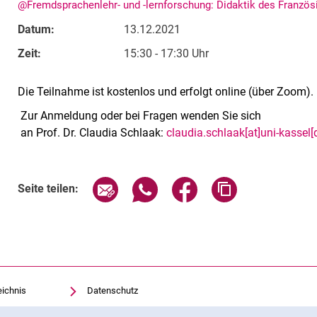
@Fremdsprachenlehr- und -lernforschung: Didaktik des Franzö
Datum:
13.12.2021
Zeit:
15:30 - 17:30 Uhr
Die Teilnahme ist kostenlos und erfolgt online (über Zoom).
Zur Anmeldung oder bei Fragen wenden Sie sich
an Prof. Dr. Claudia Schlaak:
claudia.schlaak[at]uni-kassel[
Verwandte Links
Seite über E-Mail teilen
Seite über WhatsApp teilen (exte
Seite über Facebook teil
Adresse der Sei
Seite teilen:
eichnis
Datenschutz
Barrierefreiheit