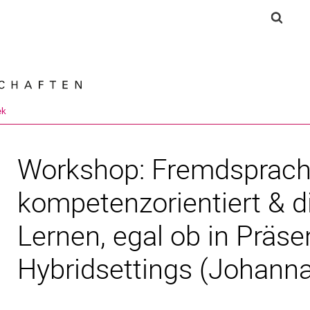
Springe direkt zu: Inhalt
Springe direkt zu: Suche
Springe direkt zu: Hauptnav
Suchf
Suchmas
ek
Workshop: Fremdsprach
kompetenzorientiert & di
Lernen, egal ob in Präse
Hybridsettings (Johanna