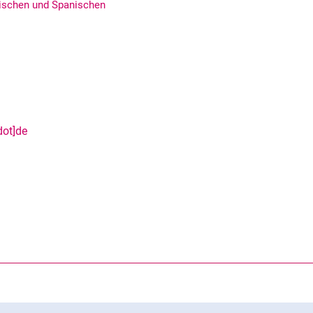
sischen und Spanischen
dot]de
rner Link, öffnet neues Fenster)
en (externer Link, öffnet neues Fenster)
te kopieren