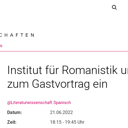
Springe direkt zu: Inhalt
Springe direkt zu: Suche
Springe direkt zu: Hauptnav
Suchf
Suchmas
ek
Institut für Romanistik
zum Gastvortrag ein
@Literaturwissenschaft Spanisch
Datum:
21.06.2022
Zeit:
18:15 - 19:45 Uhr