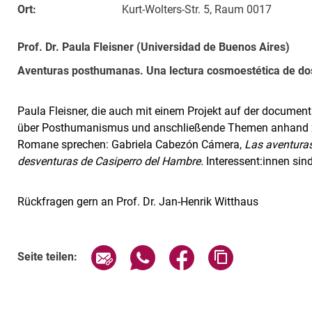
Ort:
Kurt-Wolters-Str. 5, Raum 0017
Prof. Dr. Paula Fleisner (Universidad de Buenos Aires)
Aventuras posthumanas. Una lectura cosmoestética de do
Paula Fleisner, die auch mit einem Projekt auf der document
über Posthumanismus und anschließende Themen anhand zw
Romane sprechen: Gabriela Cabezón Cámera,
Las aventuras
desventuras de Casiperro del Hambre.
Interessent:innen sin
Rückfragen gern an Prof. Dr. Jan-Henrik Witthaus
Verwandte Links
Seite über E-Mail teilen
Seite über WhatsApp teilen (exte
Seite über Facebook teil
Adresse der Sei
Seite teilen: