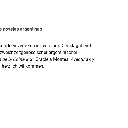
s novelas argentinas
a fifteen vertreten ist, wird am Dienstagabend
eier zeitgenössischer argentinischer
 de la China Iron
; Graciela Montes,
Aventuras y
d herzlich willkommen.
rner Link, öffnet neues Fenster)
en (externer Link, öffnet neues Fenster)
te kopieren