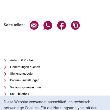
Seite über E-Mail teilen
Seite über WhatsApp teilen (exter
Seite über Facebook teile
Adresse der Seite
Seite teilen:
Anfahrt & Kontakt
Einrichtungen suchen
Stellenangebote
Cookie-Einstellungen
Vorlesungsverzeichnis
Uni-Bibliothek
Cookie-Hinweis
Moodle
Diese Website verwendet ausschließlich technisch
Panopto
notwendige Cookies. Für die Nutzungsanalyse mit der