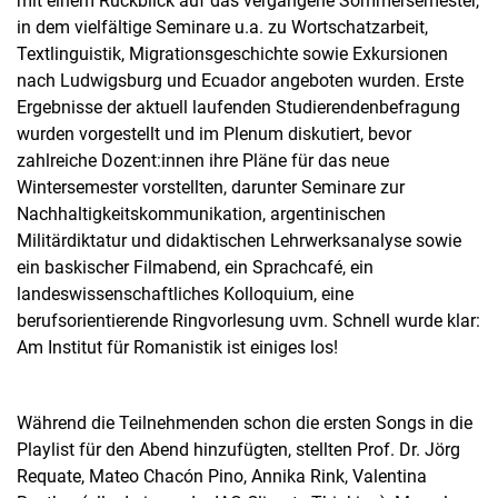
mit einem Rückblick auf das vergangene Sommersemester,
in dem vielfältige Seminare u.a. zu Wortschatzarbeit,
Textlinguistik, Migrationsgeschichte sowie Exkursionen
nach Ludwigsburg und Ecuador angeboten wurden. Erste
Ergebnisse der aktuell laufenden Studierendenbefragung
wurden vorgestellt und im Plenum diskutiert, bevor
zahlreiche Dozent:innen ihre Pläne für das neue
Wintersemester vorstellten, darunter Seminare zur
Nachhaltigkeitskommunikation, argentinischen
Militärdiktatur und didaktischen Lehrwerksanalyse sowie
ein baskischer Filmabend, ein Sprachcafé, ein
landeswissenschaftliches Kolloquium, eine
berufsorientierende Ringvorlesung uvm. Schnell wurde klar:
Am Institut für Romanistik ist einiges los!
Während die Teilnehmenden schon die ersten Songs in die
Playlist für den Abend hinzufügten, stellten Prof. Dr. Jörg
Requate, Mateo Chacón Pino, Annika Rink, Valentina