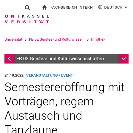
FACHBEREICH INTERN
DEUTSCH
: AL
Springe direkt zu: Inhalt
Springe direkt zu: Suche
Springe direkt zu: Hauptnav
zur Startseite
Suchformular
Suchbegriff
Für Beschäftigte
English
Español
Français
Suchmaschine
Universität
FB 02 Geistes- und Kulturwisse...
Infothek
Italiano
Suchen (öffnet externen Link in einem 
Infothek
Unter
FB 02 Geistes- und Kulturwissenschaften
24.10.2022 |
VERANSTALTUNG / EVENT
Semestereröffnung mit
Vorträgen, regem
Austausch und
Tanzlaune