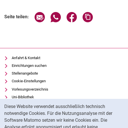
Verwandte Links
Seite über E-Mail teilen
Seite über WhatsApp teilen (exter
Seite über Facebook teile
Adresse der Seite
Seite teilen:
Anfahrt & Kontakt
Einrichtungen suchen
Stellenangebote
Cookie-Einstellungen
Vorlesungsverzeichnis
Uni-Bibliothek
Cookie-Hinweis
Moodle
Diese Website verwendet ausschließlich technisch
Panopto
notwendige Cookies. Für die Nutzungsanalyse mit der
Software Matomo setzen wir keine Cookies ein. Die
Datenschutz
Analyse erfolgt anonymisiert und erlaubt keine