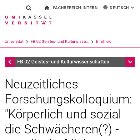
FACHBEREICH INTERN
DEUTSCH
: AL
Springe direkt zu: Inhalt
Springe direkt zu: Suche
Springe direkt zu: Hauptnav
zur Startseite
Suchformular
Suchbegriff
Für Beschäftigte
English
Español
Français
Suchmaschine
Universität
FB 02 Geistes- und Kulturwisse...
Infothek
Italiano
Suchen (öffnet externen Link in einem 
Infothek
Unter
FB 02 Geistes- und Kulturwissenschaften
Neuzeitliches
Forschungskolloquium:
"Körperlich und sozial
die Schwächeren(?) -