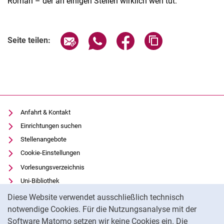
Roman – der an einigen Stellen wirklich weh tut.
Seite über E-Mail teilen
Seite über WhatsApp teilen (exter
Seite über Facebook teile
Adresse der Seite
Seite teilen:
Anfahrt & Kontakt
Einrichtungen suchen
Stellenangebote
Cookie-Einstellungen
Vorlesungsverzeichnis
Uni-Bibliothek
Cookie-Hinweis
Moodle
Diese Website verwendet ausschließlich technisch
Panopto
notwendige Cookies. Für die Nutzungsanalyse mit der
Software Matomo setzen wir keine Cookies ein. Die
Datenschutz