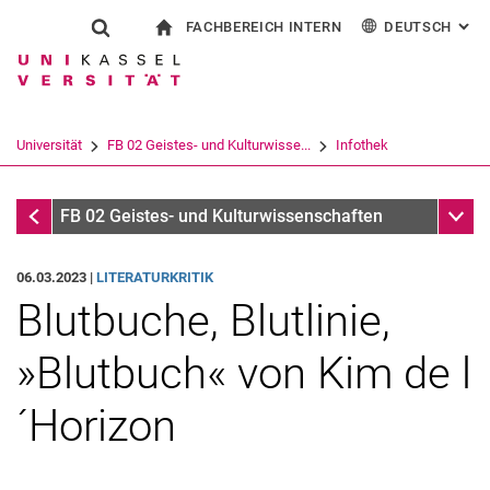
FACHBEREICH INTERN
DEUTSCH
: AL
Springe direkt zu: Inhalt
Springe direkt zu: Suche
Springe direkt zu: Hauptnav
zur Startseite
Suchformular
Suchbegriff
Für Beschäftigte
English
Español
Français
Suchmaschine
Universität
FB 02 Geistes- und Kulturwisse...
Infothek
Italiano
Suchen (öffnet externen Link in einem 
Infothek
Unter
FB 02 Geistes- und Kulturwissenschaften
06.03.2023 |
LITERATURKRITIK
Blutbuche, Blutlinie,
»Blutbuch« von Kim de l
´Horizon