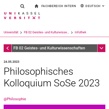
FACHBEREICH INTERN
DEUTSCH
: AL
Springe direkt zu: Inhalt
Springe direkt zu: Suche
Springe direkt zu: Hauptnav
zur Startseite
Suchformular
Suchbegriff
Für Beschäftigte
English
Español
Français
Suchmaschine
Universität
FB 02 Geistes- und Kulturwisse...
Infothek
Italiano
Suchen (öffnet externen Link in einem 
Infothek
Unter
FB 02 Geistes- und Kulturwissenschaften
24.05.2023
Philosophisches
Kolloquium SoSe 2023
@Philosophie