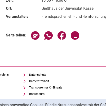
Zeit:
16:00 - 18:00 Uhr
Ort:
Gießhaus der Universität Kassel
Veranstalter:
Fremdsprachenlehr- und -lernforschung
Verwandte Links
Seite über E-Mail teilen
Seite über WhatsApp teilen (exte
Seite über Facebook teil
Adresse der Sei
Seite teilen:
eichnis
Datenschutz
Barrierefreiheit
Transparenter KI-Einsatz
Impressum
nisch notwendige Cookies. Für die Nutzungsanalyse mit der Sof