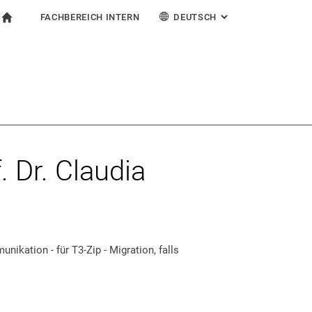
FACHBEREICH INTERN
DEUTSCH
: ALTERNATIVE SEI
igation
zur Startseite
ormular
chine
Für Beschäftigte
English
Español
Français
Suchen (öffnet externen Link in einem neuen Fenst
Italiano
 Dr. Claudia
ikation - für T3-Zip - Migration, falls