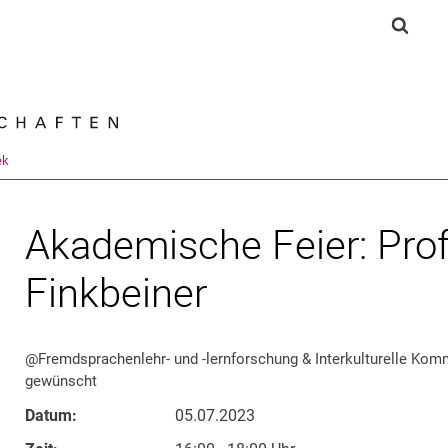
Springe direkt zu: Inhalt
Springe direkt zu: Suche
Springe direkt zu: Hauptnav
Suchf
Suchmas
ek
Akademische Feier: Prof.
Finkbeiner
@Fremdsprachenlehr- und -lernforschung & Interkulturelle Kommun
gewünscht
Datum:
05.07.2023