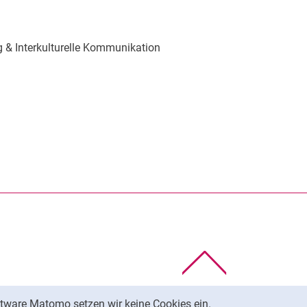
 & Interkulturelle Kommunikation
rner Link, öffnet neues Fenster)
en (externer Link, öffnet neues Fenster)
te kopieren
Nach oben
tware Matomo setzen wir keine Cookies ein.