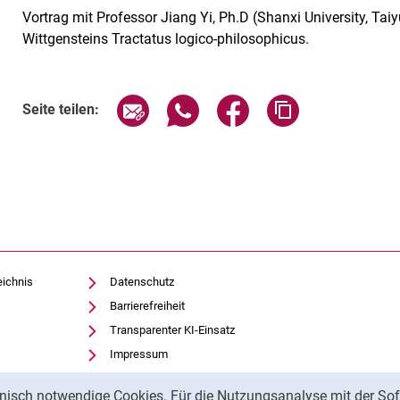
Vortrag mit Professor Jiang Yi, Ph.D (Shanxi University, Ta
Wittgensteins Tractatus logico-philosophicus.
Verwandte Links
Seite über E-Mail teilen
Seite über WhatsApp teilen (exte
Seite über Facebook teil
Adresse der Sei
Seite teilen:
eichnis
Datenschutz
Barrierefreiheit
Transparenter KI-Einsatz
Impressum
nisch notwendige Cookies. Für die Nutzungsanalyse mit der Sof