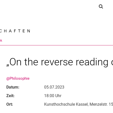
Springe direkt zu: Inhalt
Springe direkt zu: Suche
Springe direkt zu: Hauptnav
Suchf
Suchmas
ek
„On the reverse reading 
@Philosophie
Datum:
05.07.2023
Zeit:
18:00 Uhr
Ort:
Kunsthochschule Kassel, Menzelstr. 15