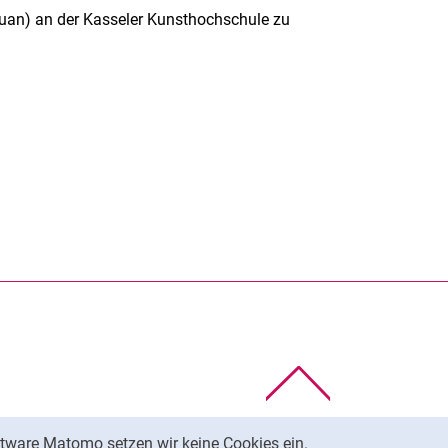
iyuan) an der Kasseler Kunsthochschule zu
rner Link, öffnet neues Fenster)
en (externer Link, öffnet neues Fenster)
te kopieren
Nach oben
tware Matomo setzen wir keine Cookies ein.