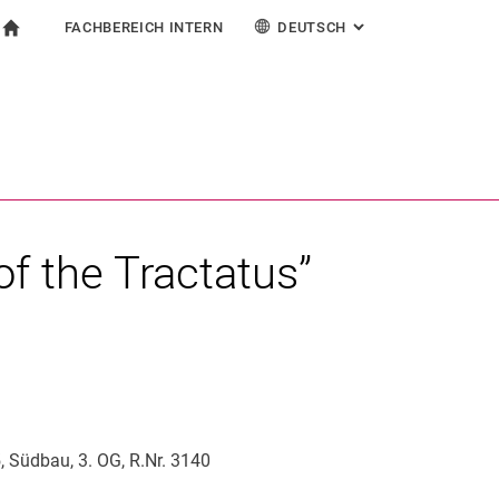
FACHBEREICH INTERN
DEUTSCH
: ALTERNATIVE SEI
igation
zur Startseite
ormular
chine
Für Beschäftigte
English
Español
Français
Suchen (öffnet externen Link in einem neuen Fenst
Italiano
of the Tractatus”
, Südbau, 3. OG, R.Nr. 3140