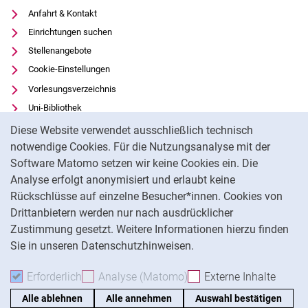
Anfahrt & Kontakt
Einrichtungen suchen
Stellenangebote
Cookie-Einstellungen
Vorlesungsverzeichnis
Uni-Bibliothek
Cookie-Hinweis
Moodle
Diese Website verwendet ausschließlich technisch
Panopto
notwendige Cookies. Für die Nutzungsanalyse mit der
Software Matomo setzen wir keine Cookies ein. Die
Datenschutz
Analyse erfolgt anonymisiert und erlaubt keine
Barrierefreiheit
Rückschlüsse auf einzelne Besucher*innen. Cookies von
Transparenter KI-Einsatz
Drittanbietern werden nur nach ausdrücklicher
Impressum
Zustimmung gesetzt. Weitere Informationen hierzu finden
Sie in unseren Datenschutzhinweisen.
Na
Erforderlich
Erforderliche Cookies akzeptieren
Analyse (Matomo)
Analyse-Cookies akzepti
Externe Inhalte
: Exte
Alle ablehnen
Alle annehmen
Auswahl bestätigen