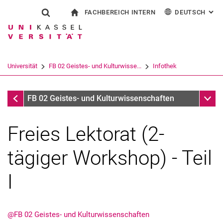
FACHBEREICH INTERN
DEUTSCH
: AL
Springe direkt zu: Inhalt
Springe direkt zu: Suche
Springe direkt zu: Hauptnav
zur Startseite
Suchformular
Suchbegriff
Für Beschäftigte
English
Español
Français
Suchmaschine
Universität
FB 02 Geistes- und Kulturwisse...
Infothek
Italiano
Suchen (öffnet externen Link in einem 
Infothek
Unter
FB 02 Geistes- und Kulturwissenschaften
Freies Lektorat (2-
tägiger Workshop) - Teil
I
@FB 02 Geistes- und Kulturwissenschaften