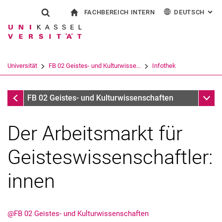
FACHBEREICH INTERN
DEUTSCH
: AL
Springe direkt zu: Inhalt
Springe direkt zu: Suche
Springe direkt zu: Hauptnav
zur Startseite
Suchformular
Suchbegriff
Für Beschäftigte
English
Español
Français
Suchmaschine
Universität
FB 02 Geistes- und Kulturwisse...
Infothek
Italiano
Suchen (öffnet externen Link in einem 
Infothek
Unter
FB 02 Geistes- und Kulturwissenschaften
Der Arbeitsmarkt für
Geisteswissenschaftler:
innen
@FB 02 Geistes- und Kulturwissenschaften